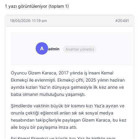
1 yazı görüntüleniyor (toplam 1)
18/05/2026: 11:19 am
#20491
A
admin
Anahtar yönetici
Oyuncu Gizem Karaca, 2017 yılında iş insanı Kemal
Ekmekçi ile evlenmişti. Ekmekçi çifti, 2025 yılının haziran
ayında kızları Yaz’ın dünyaya gelmesiyle ilk kez anne ve
baba olmanın mutluluğunu yaşamıştı.
Şimdilerde vaktinin büyük bir kısmını kızı Yaz’a ayıran ve
onunla çektiği eğlenceli anları sık sık sosyal medya
hesabından takipçileriyle paylaşan Gizem Karaca, bu kez
aile boyu bir paylaşıma imza attı.
Eşi Kemal Ekmekçi ve küçük kızı Yaz ile birlikte spor