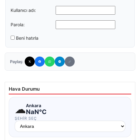
Kullanıcı adı:
Parola:
Beni hatırla
Paylaş:
Hava Durumu
☁
Ankara
NaN°C
ŞEHIR SEÇ