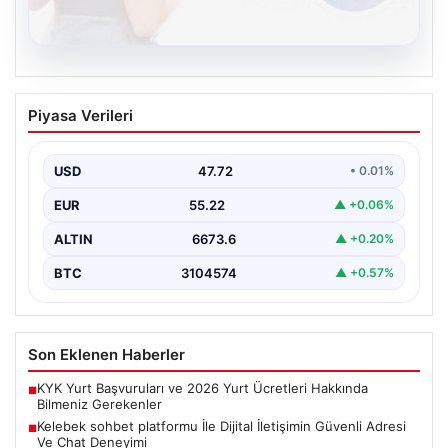
08.08.2026
Kelebek sohbet platformu İle Dijital
Piyasa Verileri
İletişimin Güvenli Adresi Ve Chat
Deneyimi
USD
47.72
• 0.01%
İnternet çağında insanların güvenli bir biçimde bağlantı
kurması ciddi bir önem ifade etmektedir. Günümüzde…
EUR
55.22
▲ +0.06%
ALTIN
6673.6
▲ +0.20%
BTC
3104574
▲ +0.57%
Son Eklenen Haberler
KYK Yurt Başvuruları ve 2026 Yurt Ücretleri Hakkında
■
Bilmeniz Gerekenler
Kelebek sohbet platformu İle Dijital İletişimin Güvenli Adresi
■
Ve Chat Deneyimi