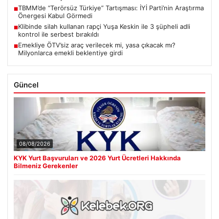
TBMM’de “Terörsüz Türkiye” Tartışması: İYİ Parti’nin Araştırma
■
Önergesi Kabul Görmedi
Klibinde silah kullanan rapçi Yuşa Keskin ile 3 şüpheli adli
■
kontrol ile serbest bırakıldı
Emekliye ÖTV’siz araç verilecek mi, yasa çıkacak mı?
■
Milyonlarca emekli beklentiye girdi
Güncel
08/08/2026
KYK Yurt Başvuruları ve 2026 Yurt Ücretleri Hakkında
Bilmeniz Gerekenler