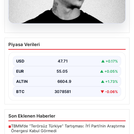
06.08.2026
Klibinde silah kullanan rapçi Yuşa
Piyasa Verileri
Keskin ile 3 şüpheli adli kontrol ile
serbest bırakıldı
USD
47.71
▲ +0.17%
EUR
55.05
▲ +0.05%
ALTIN
6604.9
▲ +1.73%
BTC
3078581
▼ -0.06%
Son Eklenen Haberler
TBMM’de “Terörsüz Türkiye” Tartışması: İYİ Parti’nin Araştırma
■
Önergesi Kabul Görmedi