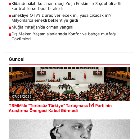
Klibinde silah kullanan rapçi Yuşa Keskin ile 3 şüpheli adli
■
kontrol ile serbest bırakıldı
Emekliye ÖTV’siz araç verilecek mi, yasa çıkacak mı?
■
Milyonlarca emekli beklentiye girdi
Muğla Yatağan’da orman yangını
■
Dış Mekan Yaşam alanlarında Konfor ve bahçe mutfağı
■
Çözümleri
Güncel
07/08/2026
TBMM’de “Terörsüz Türkiye” Tartışması: İYİ Parti’nin
Araştırma Önergesi Kabul Görmedi