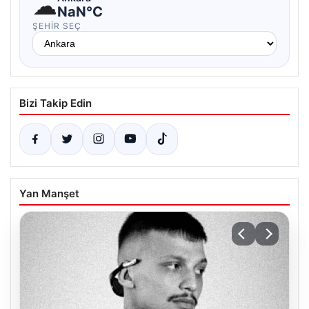
☁
NaN°C
ŞEHIR SEÇ
Bizi Takip Edin
Yan Manşet