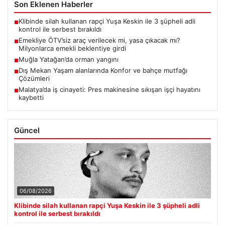
Son Eklenen Haberler
Klibinde silah kullanan rapçi Yuşa Keskin ile 3 şüpheli adli
■
kontrol ile serbest bırakıldı
Emekliye ÖTV’siz araç verilecek mi, yasa çıkacak mı?
■
Milyonlarca emekli beklentiye girdi
Muğla Yatağan’da orman yangını
■
Dış Mekan Yaşam alanlarında Konfor ve bahçe mutfağı
■
Çözümleri
Malatya’da iş cinayeti: Pres makinesine sıkışan işçi hayatını
■
kaybetti
Güncel
06/08/2026
Klibinde silah kullanan rapçi Yuşa Keskin ile 3 şüpheli adli
kontrol ile serbest bırakıldı