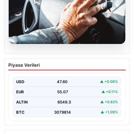
05.08.2026
Emekliye ÖTV’siz araç verilecek mi,
Piyasa Verileri
yasa çıkacak mı? Milyonlarca emekli
beklentiye girdi
USD
47.60
▲ +0.06%
EUR
55.07
▲ +0.11%
ALTIN
6549.3
▲ +0.82%
BTC
3079814
▲ +1.09%