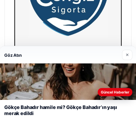
×
Göz Atın
Hastaş Beton
26/05/2026
Web sitemizi nasıl kullandığınızı daha iyi anlayabilmek,
Güncel Haberler
deneyiminizi kişiselleştirmek ve geliştirmek amacıyla çerezler
kullanıyoruz.
Çerez Politikamız
Gökçe Bahadır hamile mi? Gökçe Bahadır’ın yaşı
merak edildi
Reddet
Kabul Et
© 2026 Habercin – Güncel Haberler
malta dil okulları
|
lemagrup.com.tr