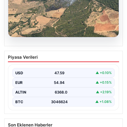
05.08.2026
Muğla Yatağan’da orman yangını
Piyasa Verileri
USD
47.59
▲ +0.10%
EUR
54.94
▲ +0.15%
ALTIN
6368.0
▲ +2.19%
BTC
3046624
▲ +1.08%
Son Eklenen Haberler