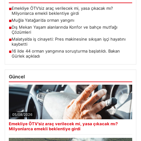
Emekliye ÖTV’siz araç verilecek mi, yasa çıkacak mı?
■
Milyonlarca emekli beklentiye girdi
Muğla Yatağan’da orman yangını
■
Dış Mekan Yaşam alanlarında Konfor ve bahçe mutfağı
■
Çözümleri
Malatya’da iş cinayeti: Pres makinesine sıkışan işçi hayatını
■
kaybetti
16 ilde 44 orman yangınına soruşturma başlatıldı. Bakan
■
Gürlek açıkladı
Güncel
05/08/2026
Emekliye ÖTV’siz araç verilecek mi, yasa çıkacak mı?
Milyonlarca emekli beklentiye girdi