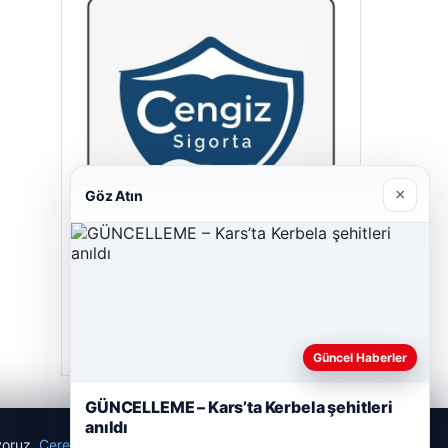
×
Göz Atın
Cengiz Sigorta
23/06/2026
Güncel Haberler
GÜNCELLEME – Kars’ta Kerbela şehitleri
anıldı
ıyoruz.
Çerez Politikamız
Reddet
Kabul Et