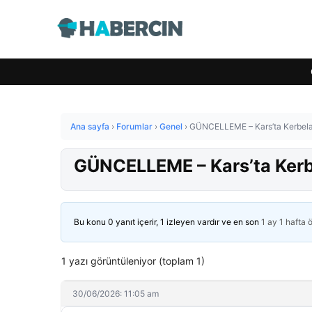
Ana sayfa
›
Forumlar
›
Genel
›
GÜNCELLEME – Kars’ta Kerbela ş
GÜNCELLEME – Kars’ta Kerbel
Bu konu 0 yanıt içerir, 1 izleyen vardır ve en son
1 ay 1 hafta 
1 yazı görüntüleniyor (toplam 1)
30/06/2026: 11:05 am