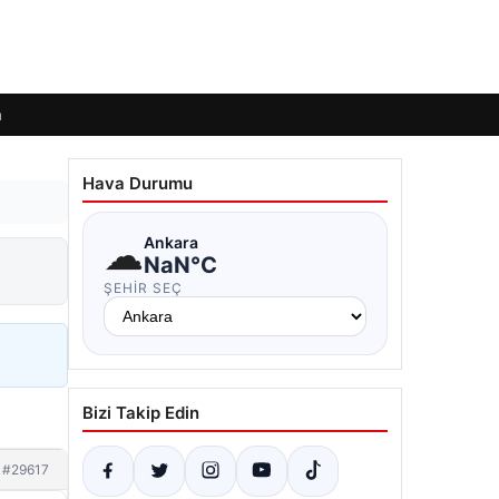
m
Hava Durumu
☁
Ankara
NaN°C
ŞEHIR SEÇ
Bizi Takip Edin
#29617