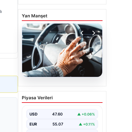
ı
Yan Manşet
05.08.2026
Emekliye ÖTV’siz araç
Piyasa Verileri
verilecek mi, yasa çıkacak
mı? Milyonlarca emekli
beklentiye girdi
USD
47.60
▲ +0.06%
EUR
55.07
▲ +0.11%