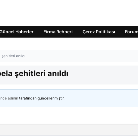
Güncel Haberler
Firma Rehberi
Çerez Politikası
Foru
ehitleri anıldı
a şehitleri anıldı
önce
admin
tarafından güncellenmiştir.