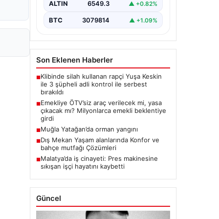
ALTIN
6549.3
▲ +0.82%
BTC
3079814
▲ +1.09%
Son Eklenen Haberler
Klibinde silah kullanan rapçi Yuşa Keskin
■
ile 3 şüpheli adli kontrol ile serbest
bırakıldı
Emekliye ÖTV’siz araç verilecek mi, yasa
■
çıkacak mı? Milyonlarca emekli beklentiye
girdi
Muğla Yatağan’da orman yangını
■
Dış Mekan Yaşam alanlarında Konfor ve
■
bahçe mutfağı Çözümleri
Malatya’da iş cinayeti: Pres makinesine
■
sıkışan işçi hayatını kaybetti
Güncel