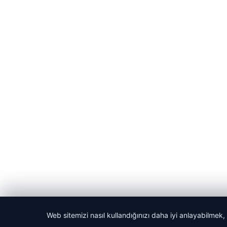
Web sitemizi nasıl kullandığınızı daha iyi anlayabilmek,
© 2026 Habercin – Güncel Haberler