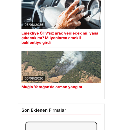
05/08/2026
Emekliye ÖTV’siz araç verilecek mi, yasa
çıkacak mı? Milyonlarca emekli
beklentiye girdi
05/08/2026
Muğla Yatağan’da orman yangını
Son Eklenen Firmalar