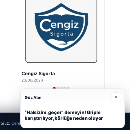
Cengiz Sigorta
23/06/2026
×
Göz Atın
“Halsizim, geçer” demeyin! Griple
karıştırılıyor, körlüğe neden oluyor
ıyoruz.
Çerez Politikamız
Reddet
Kabul Et