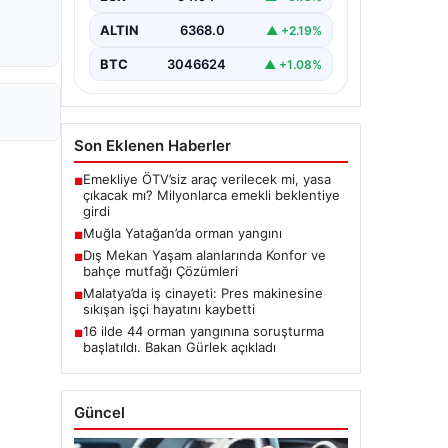
ALTIN
6368.0
▲ +2.19%
BTC
3046624
▲ +1.08%
Son Eklenen Haberler
Emekliye ÖTV’siz araç verilecek mi, yasa
■
çıkacak mı? Milyonlarca emekli beklentiye
girdi
Muğla Yatağan’da orman yangını
■
Dış Mekan Yaşam alanlarında Konfor ve
■
bahçe mutfağı Çözümleri
Malatya’da iş cinayeti: Pres makinesine
■
sıkışan işçi hayatını kaybetti
16 ilde 44 orman yangınına soruşturma
■
başlatıldı. Bakan Gürlek açıkladı
Güncel