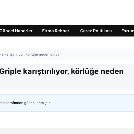
Güncel Haberler
Firma Rehberi
Çerez Politikası
Foru
e karıştırılıyor, körlüğe neden oluyor
riple karıştırılıyor, körlüğe neden
min
tarafından güncellenmiştir.