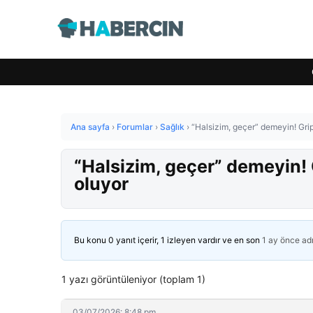
Ana sayfa
›
Forumlar
›
Sağlık
›
“Halsizim, geçer” demeyin! Gripl
“Halsizim, geçer” demeyin! G
oluyor
Bu konu 0 yanıt içerir, 1 izleyen vardır ve en son
1 ay önce
ad
1 yazı görüntüleniyor (toplam 1)
03/07/2026: 8:48 pm