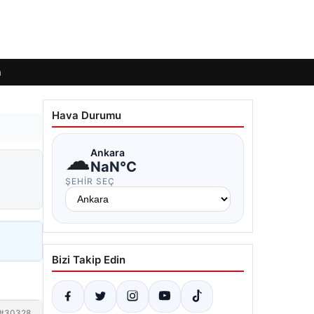
m
Hava Durumu
☁
Ankara
NaN°C
ŞEHIR SEÇ
Bizi Takip Edin
#30328