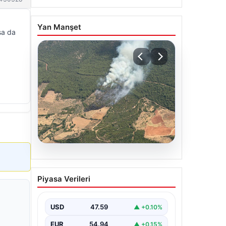
Yan Manşet
sa da
05.08.2026
Muğla Yatağan’da orman
Piyasa Verileri
yangını
USD
47.59
▲ +0.10%
EUR
54.94
▲ +0.15%