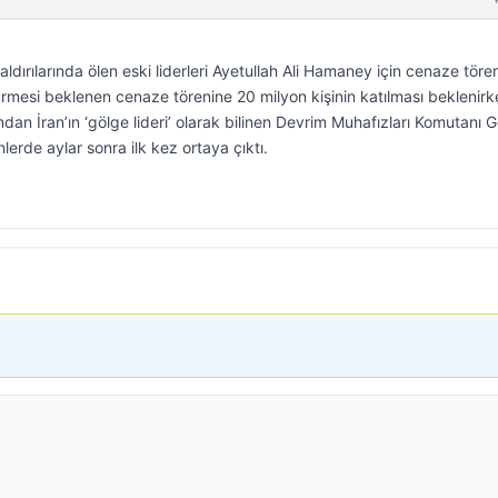
aldırılarında ölen eski liderleri Ayetullah Ali Hamaney için cenaze tören
ürmesi beklenen cenaze törenine 20 milyon kişinin katılması beklenirk
andan İran’ın ‘gölge lideri’ olarak bilinen Devrim Muhafızları Komutanı 
erde aylar sonra ilk kez ortaya çıktı.