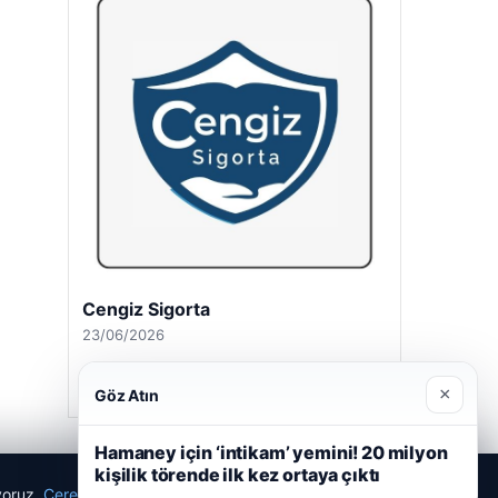
Cengiz Sigorta
23/06/2026
×
Göz Atın
Hamaney için ‘intikam’ yemini! 20 milyon
kişilik törende ilk kez ortaya çıktı
ıyoruz.
Çerez Politikamız
Reddet
Kabul Et