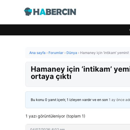
Ana sayfa
›
Forumlar
›
Dünya
›
Hamaney için ‘intikam’ yemini! 2
Hamaney için ‘intikam’ yemin
ortaya çıktı
Bu konu 0 yanıt içerir, 1 izleyen vardır ve en son
1 ay önce
ad
1 yazı görüntüleniyor (toplam 1)
04/07/2026: 6:02 pm