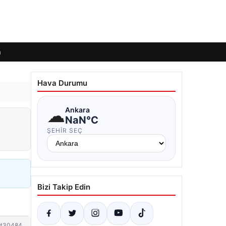
m
Hava Durumu
☁
Ankara
NaN°C
ŞEHIR SEÇ
Bizi Takip Edin
#30484