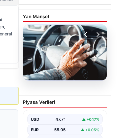
Yan Manşet
i
en,
General
05.08.2026
Emekliye ÖTV’siz araç
Piyasa Verileri
verilecek mi, yasa çıkacak
mı? Milyonlarca emekli
beklentiye girdi
USD
47.71
▲ +0.17%
EUR
55.05
▲ +0.05%