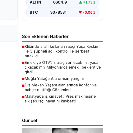
ALTIN
6604.9
▲ +1.73%
BTC
3078581
▼ -0.06%
Son Eklenen Haberler
Klibinde silah kullanan rapçi Yuşa Keskin
■
ile 3 şüpheli adli kontrol ile serbest
bırakıldı
Emekliye ÖTV’siz araç verilecek mi, yasa
■
çıkacak mı? Milyonlarca emekli beklentiye
girdi
Muğla Yatağan’da orman yangını
■
Dış Mekan Yaşam alanlarında Konfor ve
■
bahçe mutfağı Çözümleri
Malatya’da iş cinayeti: Pres makinesine
■
sıkışan işçi hayatını kaybetti
Güncel