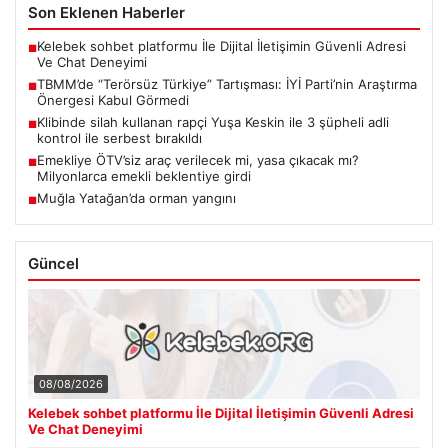
Son Eklenen Haberler
Kelebek sohbet platformu İle Dijital İletişimin Güvenli Adresi
■
Ve Chat Deneyimi
TBMM’de “Terörsüz Türkiye” Tartışması: İYİ Parti’nin Araştırma
■
Önergesi Kabul Görmedi
Klibinde silah kullanan rapçi Yuşa Keskin ile 3 şüpheli adli
■
kontrol ile serbest bırakıldı
Emekliye ÖTV’siz araç verilecek mi, yasa çıkacak mı?
■
Milyonlarca emekli beklentiye girdi
Muğla Yatağan’da orman yangını
■
Güncel
08/08/2026
Kelebek sohbet platformu İle Dijital İletişimin Güvenli Adresi
Ve Chat Deneyimi