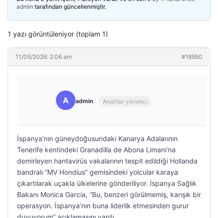
admin
tarafından güncellenmiştir.
1 yazı görüntüleniyor (toplam 1)
11/05/2026: 2:06 am
#18950
A
admin
Anahtar yönetici
İspanya’nın güneydoğusundaki Kanarya Adalarının
Tenerife kentindeki Granadilla de Abona Limanı’na
demirleyen hantavirüs vakalarının tespit edildiği Hollanda
bandralı “MV Hondius” gemisindeki yolcular karaya
çıkartılarak uçakla ülkelerine gönderiliyor. İspanya Sağlık
Bakanı Monica Garcia, “Bu, benzeri görülmemiş, karışık bir
operasyon. İspanya’nın buna liderlik etmesinden gurur
duyuyorum” açıklamasını yaptı.