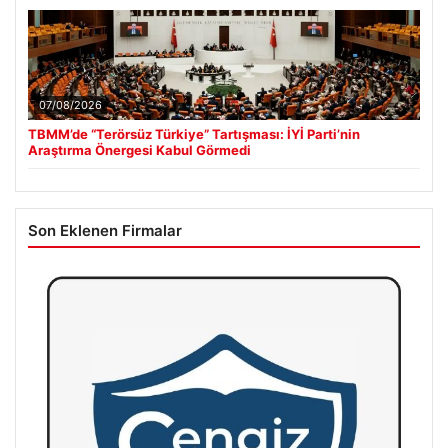
07/08/2026
TBMM’de “Terörsüz Türkiye” Tartışması: İYİ Parti’nin
Araştırma Önergesi Kabul Görmedi
Son Eklenen Firmalar