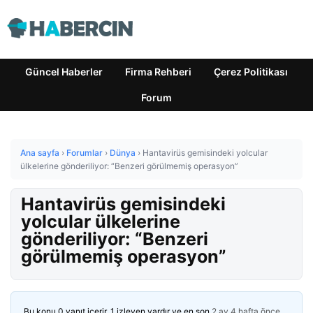
Güncel Haberler
Firma Rehberi
Çerez Politikası
Forum
Ana sayfa
›
Forumlar
›
Dünya
›
Hantavirüs gemisindeki yolcular
ülkelerine gönderiliyor: “Benzeri görülmemiş operasyon”
Hantavirüs gemisindeki
yolcular ülkelerine
gönderiliyor: “Benzeri
görülmemiş operasyon”
Bu konu 0 yanıt içerir, 1 izleyen vardır ve en son
2 ay 4 hafta önce