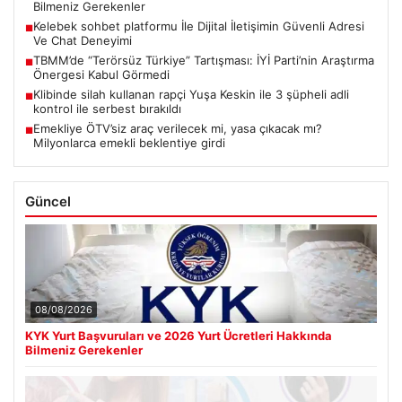
Bilmeniz Gerekenler
Kelebek sohbet platformu İle Dijital İletişimin Güvenli Adresi
■
Ve Chat Deneyimi
TBMM’de “Terörsüz Türkiye” Tartışması: İYİ Parti’nin Araştırma
■
Önergesi Kabul Görmedi
Klibinde silah kullanan rapçi Yuşa Keskin ile 3 şüpheli adli
■
kontrol ile serbest bırakıldı
Emekliye ÖTV’siz araç verilecek mi, yasa çıkacak mı?
■
Milyonlarca emekli beklentiye girdi
Güncel
08/08/2026
KYK Yurt Başvuruları ve 2026 Yurt Ücretleri Hakkında
Bilmeniz Gerekenler