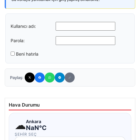
Kullanıcı adı:
Parola:
Beni hatırla
Paylaş:
Hava Durumu
☁
Ankara
NaN°C
ŞEHIR SEÇ