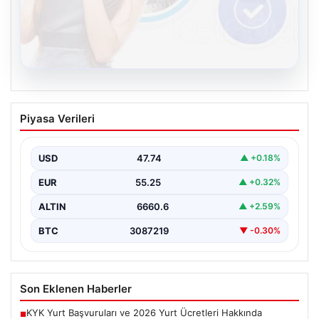
08.08.2026
Kelebek sohbet platformu İle Dijital
Piyasa Verileri
İletişimin Güvenli Adresi Ve Chat
Deneyimi
USD
47.74
▲ +0.18%
İnternet çağında insanların güvenli bir biçimde bağlantı
kurması ciddi bir önem ifade etmektedir. Günümüzde…
EUR
55.25
▲ +0.32%
ALTIN
6660.6
▲ +2.59%
BTC
3087219
▼ -0.30%
Son Eklenen Haberler
KYK Yurt Başvuruları ve 2026 Yurt Ücretleri Hakkında
■