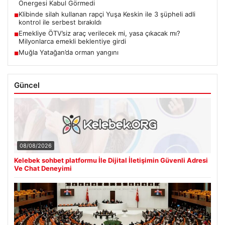
Önergesi Kabul Görmedi
Klibinde silah kullanan rapçi Yuşa Keskin ile 3 şüpheli adli
■
kontrol ile serbest bırakıldı
Emekliye ÖTV’siz araç verilecek mi, yasa çıkacak mı?
■
Milyonlarca emekli beklentiye girdi
Muğla Yatağan’da orman yangını
■
Güncel
08/08/2026
Kelebek sohbet platformu İle Dijital İletişimin Güvenli Adresi
Ve Chat Deneyimi