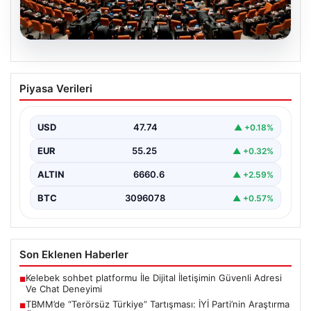
07.08.2026
TBMM’de “Terörsüz Türkiye”
Piyasa Verileri
Tartışması: İYİ Parti’nin Araştırma
Önergesi Kabul Görmedi
USD
47.74
▲ +0.18%
Türkiye Büyük Millet Meclisi Genel Kurulu'nda, İYİ Parti
tarafından sunulan ve AKP dönemindeki terörle…
EUR
55.25
▲ +0.32%
ALTIN
6660.6
▲ +2.59%
BTC
3096078
▲ +0.57%
Son Eklenen Haberler
Kelebek sohbet platformu İle Dijital İletişimin Güvenli Adresi
■
Ve Chat Deneyimi
TBMM’de “Terörsüz Türkiye” Tartışması: İYİ Parti’nin Araştırma
■