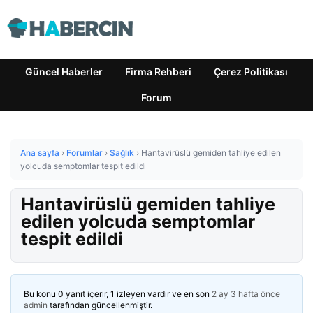
Güncel Haberler
Firma Rehberi
Çerez Politikası
Forum
Ana sayfa
›
Forumlar
›
Sağlık
›
Hantavirüslü gemiden tahliye edilen
yolcuda semptomlar tespit edildi
Hantavirüslü gemiden tahliye
edilen yolcuda semptomlar
tespit edildi
Bu konu 0 yanıt içerir, 1 izleyen vardır ve en son
2 ay 3 hafta önce
admin
tarafından güncellenmiştir.