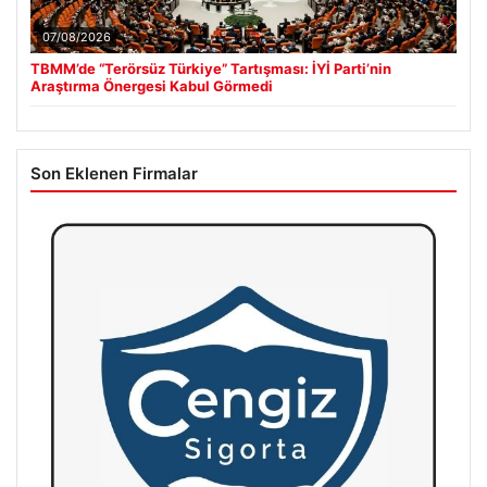
07/08/2026
TBMM’de “Terörsüz Türkiye” Tartışması: İYİ Parti’nin
Araştırma Önergesi Kabul Görmedi
Son Eklenen Firmalar