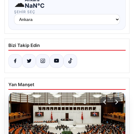
☁
NaN°C
ŞEHIR SEÇ
Bizi Takip Edin
Yan Manşet