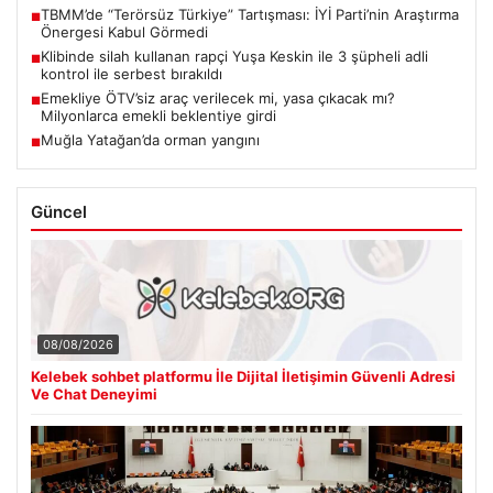
TBMM’de “Terörsüz Türkiye” Tartışması: İYİ Parti’nin Araştırma
■
Önergesi Kabul Görmedi
Klibinde silah kullanan rapçi Yuşa Keskin ile 3 şüpheli adli
■
kontrol ile serbest bırakıldı
Emekliye ÖTV’siz araç verilecek mi, yasa çıkacak mı?
■
Milyonlarca emekli beklentiye girdi
Muğla Yatağan’da orman yangını
■
Güncel
08/08/2026
Kelebek sohbet platformu İle Dijital İletişimin Güvenli Adresi
Ve Chat Deneyimi