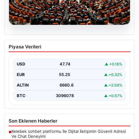
07.08.2026
TBMM’de “Terörsüz Türkiye”
Piyasa Verileri
Tartışması: İYİ Parti’nin Araştırma
Önergesi Kabul Görmedi
USD
47.74
▲ +0.18%
Türkiye Büyük Millet Meclisi Genel Kurulu'nda, İYİ Parti
tarafından sunulan ve AKP dönemindeki terörle…
EUR
55.25
▲ +0.32%
ALTIN
6660.6
▲ +2.59%
BTC
3096078
▲ +0.57%
Son Eklenen Haberler
Kelebek sohbet platformu İle Dijital İletişimin Güvenli Adresi
■
Ve Chat Deneyimi