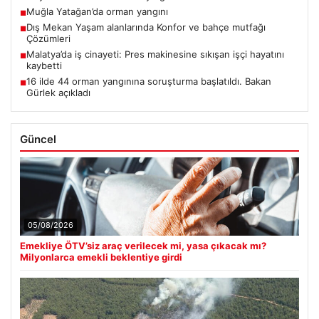
Muğla Yatağan’da orman yangını
■
Dış Mekan Yaşam alanlarında Konfor ve bahçe mutfağı
■
Çözümleri
Malatya’da iş cinayeti: Pres makinesine sıkışan işçi hayatını
■
kaybetti
16 ilde 44 orman yangınına soruşturma başlatıldı. Bakan
■
Gürlek açıkladı
Güncel
05/08/2026
Emekliye ÖTV’siz araç verilecek mi, yasa çıkacak mı?
Milyonlarca emekli beklentiye girdi