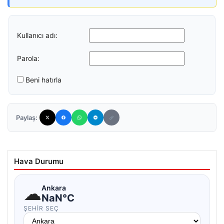
Kullanıcı adı:
Parola:
Beni hatırla
Paylaş:
Hava Durumu
☁
Ankara
NaN°C
ŞEHIR SEÇ