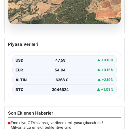
05.08.2026
Muğla Yatağan’da orman yangını
Piyasa Verileri
USD
47.59
▲ +0.10%
EUR
54.94
▲ +0.15%
ALTIN
6368.0
▲ +2.19%
BTC
3046624
▲ +1.08%
Son Eklenen Haberler
Emekliye ÖTV’siz araç verilecek mi, yasa çıkacak mı?
■
Milyonlarca emekli beklentiye girdi