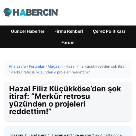
Güncel Haberler
Firma Rehberi
Çerez Politikası
Forum
Ana sayfa
›
Forumlar
›
Magazin
›
Hazal Filiz Küçükköse’den şok itiraf:
“Merkür retrosu yüzünden o projeleri reddettim!”
Hazal Filiz Küçükköse’den şok
itiraf: “Merkür retrosu
yüzünden o projeleri
reddettim!”
Bu konu 0 yanıt içerir, 1 izleyen vardır ve en son
2 ay 4 hafta önce