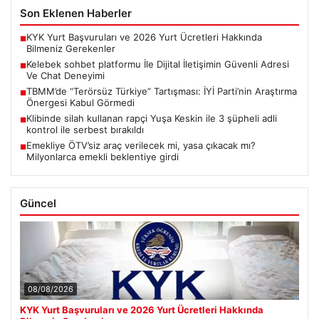
Son Eklenen Haberler
KYK Yurt Başvuruları ve 2026 Yurt Ücretleri Hakkında
■
Bilmeniz Gerekenler
Kelebek sohbet platformu İle Dijital İletişimin Güvenli Adresi
■
Ve Chat Deneyimi
TBMM’de “Terörsüz Türkiye” Tartışması: İYİ Parti’nin Araştırma
■
Önergesi Kabul Görmedi
Klibinde silah kullanan rapçi Yuşa Keskin ile 3 şüpheli adli
■
kontrol ile serbest bırakıldı
Emekliye ÖTV’siz araç verilecek mi, yasa çıkacak mı?
■
Milyonlarca emekli beklentiye girdi
Güncel
08/08/2026
KYK Yurt Başvuruları ve 2026 Yurt Ücretleri Hakkında