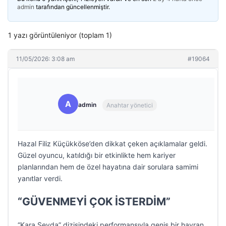
admin
tarafından güncellenmiştir.
1 yazı görüntüleniyor (toplam 1)
11/05/2026: 3:08 am
#19064
A
admin
Anahtar yönetici
Hazal Filiz Küçükköse’den dikkat çeken açıklamalar geldi.
Güzel oyuncu, katıldığı bir etkinlikte hem kariyer
planlarından hem de özel hayatına dair sorulara samimi
yanıtlar verdi.
“GÜVENMEYİ ÇOK İSTERDİM”
“Kara Sevda” dizisindeki performansıyla geniş bir hayran