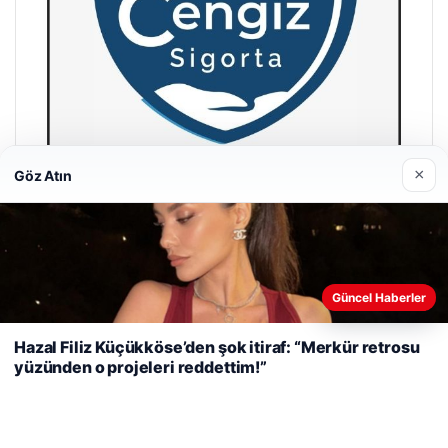
×
Göz Atın
Hastaş Beton
26/05/2026
Web sitemizi nasıl kullandığınızı daha iyi anlayabilmek,
Güncel Haberler
deneyiminizi kişiselleştirmek ve geliştirmek amacıyla çerezler
kullanıyoruz.
Çerez Politikamız
Hazal Filiz Küçükköse’den şok itiraf: “Merkür retrosu
yüzünden o projeleri reddettim!”
Reddet
Kabul Et
© 2026 Habercin – Güncel Haberler