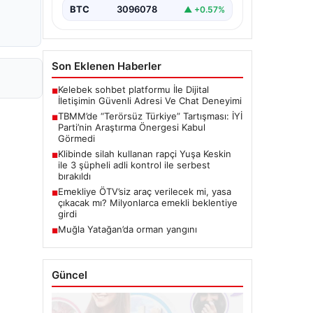
BTC
3096078
▲ +0.57%
Son Eklenen Haberler
Kelebek sohbet platformu İle Dijital
■
İletişimin Güvenli Adresi Ve Chat Deneyimi
TBMM’de “Terörsüz Türkiye” Tartışması: İYİ
■
Parti’nin Araştırma Önergesi Kabul
Görmedi
Klibinde silah kullanan rapçi Yuşa Keskin
■
ile 3 şüpheli adli kontrol ile serbest
bırakıldı
Emekliye ÖTV’siz araç verilecek mi, yasa
■
çıkacak mı? Milyonlarca emekli beklentiye
girdi
Muğla Yatağan’da orman yangını
■
Güncel