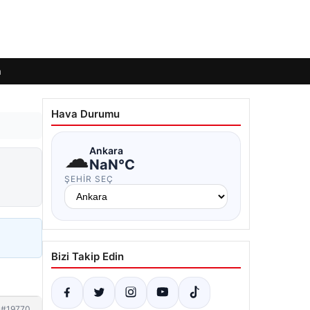
m
Hava Durumu
☁
Ankara
NaN°C
ŞEHIR SEÇ
Bizi Takip Edin
#19770