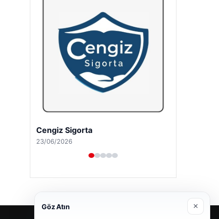
Cengiz Sigorta
23/06/2026
×
Göz Atın