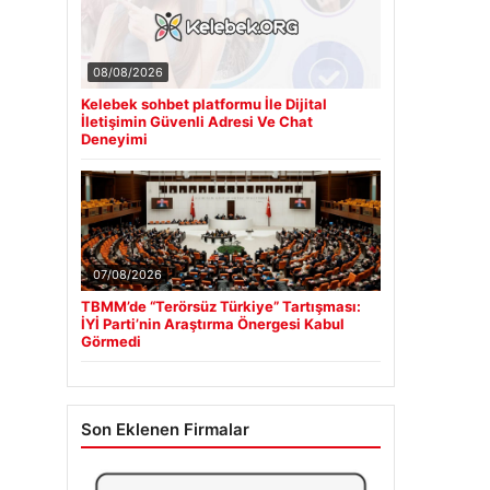
08/08/2026
Kelebek sohbet platformu İle Dijital
İletişimin Güvenli Adresi Ve Chat
Deneyimi
07/08/2026
TBMM’de “Terörsüz Türkiye” Tartışması:
İYİ Parti’nin Araştırma Önergesi Kabul
Görmedi
Son Eklenen Firmalar