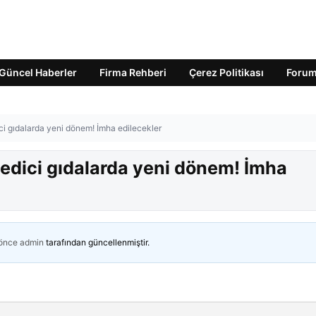
Güncel Haberler
Firma Rehberi
Çerez Politikası
Foru
ci gıdalarda yeni dönem! İmha edilecekler
 edici gıdalarda yeni dönem! İmha
 önce
admin
tarafından güncellenmiştir.