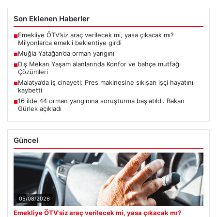
Son Eklenen Haberler
Emekliye ÖTV’siz araç verilecek mi, yasa çıkacak mı?
■
Milyonlarca emekli beklentiye girdi
Muğla Yatağan’da orman yangını
■
Dış Mekan Yaşam alanlarında Konfor ve bahçe mutfağı
■
Çözümleri
Malatya’da iş cinayeti: Pres makinesine sıkışan işçi hayatını
■
kaybetti
16 ilde 44 orman yangınına soruşturma başlatıldı. Bakan
■
Gürlek açıkladı
Güncel
05/08/2026
Emekliye ÖTV’siz araç verilecek mi, yasa çıkacak mı?