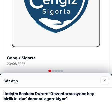
Cengiz Sigorta
23/06/2026
×
Göz Atın
Web sitemizi nasıl kullandığınızı daha iyi anlayabilmek,
deneyiminizi kişiselleştirmek ve geliştirmek amacıyla çerezler
kullanıyoruz.
Çerez Politikamız
İletişim Başkanı Duran: “Dezenformasyona hep
birlikte ‘dur’ dememiz gerekiyor”
Reddet
Kabul Et
© 2026 Habercin – Güncel Haberler