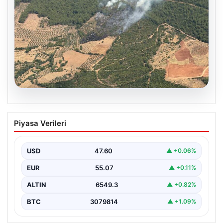
05.08.2026
Muğla Yatağan’da orman yangını
Piyasa Verileri
USD
47.60
▲ +0.06%
EUR
55.07
▲ +0.11%
ALTIN
6549.3
▲ +0.82%
BTC
3079814
▲ +1.09%