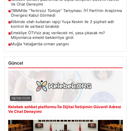
■
Ve Chat Deneyimi
TBMM’de “Terörsüz Türkiye” Tartışması: İYİ Parti’nin Araştırma
■
Önergesi Kabul Görmedi
Klibinde silah kullanan rapçi Yuşa Keskin ile 3 şüpheli adli
■
kontrol ile serbest bırakıldı
Emekliye ÖTV’siz araç verilecek mi, yasa çıkacak mı?
■
Milyonlarca emekli beklentiye girdi
Muğla Yatağan’da orman yangını
■
Güncel
08/08/2026
Kelebek sohbet platformu İle Dijital İletişimin Güvenli Adresi
Ve Chat Deneyimi