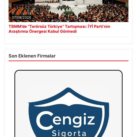
07/08/2026
TBMM’de “Terörsüz Türkiye” Tartışması: İYİ Parti’nin
Araştırma Önergesi Kabul Görmedi
Son Eklenen Firmalar