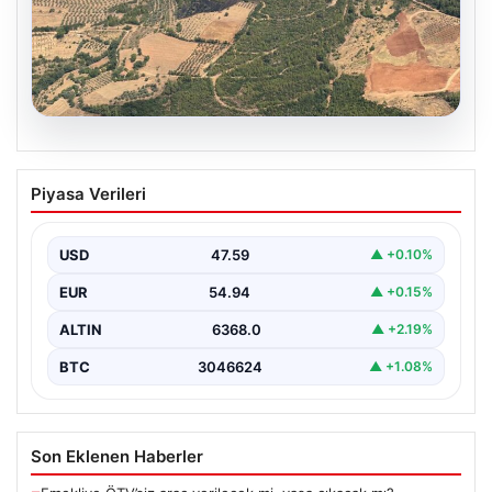
05.08.2026
Muğla Yatağan’da orman yangını
Piyasa Verileri
USD
47.59
▲ +0.10%
EUR
54.94
▲ +0.15%
ALTIN
6368.0
▲ +2.19%
BTC
3046624
▲ +1.08%
Son Eklenen Haberler