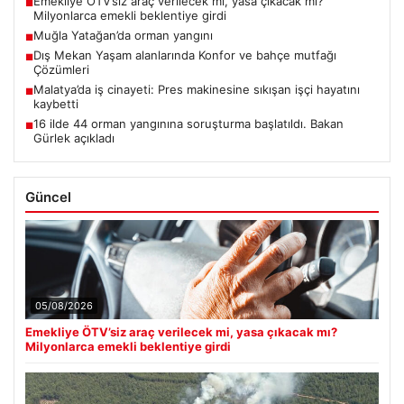
Emekliye ÖTV’siz araç verilecek mi, yasa çıkacak mı?
■
Milyonlarca emekli beklentiye girdi
Muğla Yatağan’da orman yangını
■
Dış Mekan Yaşam alanlarında Konfor ve bahçe mutfağı
■
Çözümleri
Malatya’da iş cinayeti: Pres makinesine sıkışan işçi hayatını
■
kaybetti
16 ilde 44 orman yangınına soruşturma başlatıldı. Bakan
■
Gürlek açıkladı
Güncel
05/08/2026
Emekliye ÖTV’siz araç verilecek mi, yasa çıkacak mı?
Milyonlarca emekli beklentiye girdi