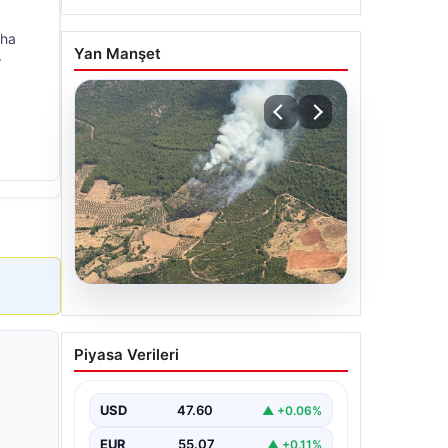
aha
Yan Manşet
r
05.08.2026
Muğla Yatağan’da orman
Piyasa Verileri
yangını
USD
47.60
▲ +0.06%
EUR
55.07
▲ +0.11%