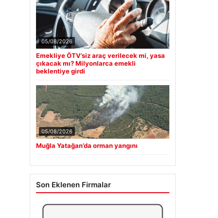
05/08/2026
Emekliye ÖTV’siz araç verilecek mi, yasa
çıkacak mı? Milyonlarca emekli
beklentiye girdi
05/08/2026
Muğla Yatağan’da orman yangını
Son Eklenen Firmalar