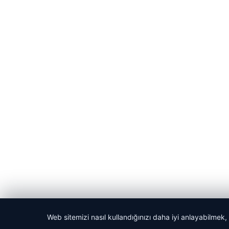
Web sitemizi nasıl kullandığınızı daha iyi anlayabilmek,
© 2026 Habercin – Güncel Haberler