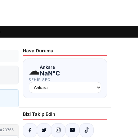
m
Hava Durumu
☁
Ankara
NaN°C
ŞEHIR SEÇ
Bizi Takip Edin
#23765