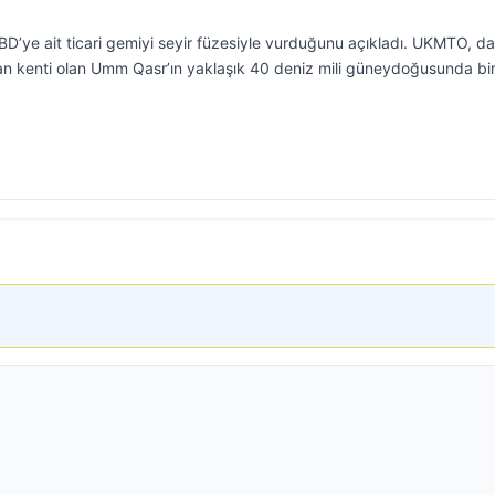
BD’ye ait ticari gemiyi seyir füzesiyle vurduğunu açıkladı. UKMTO, d
man kenti olan Umm Qasr’ın yaklaşık 40 deniz mili güneydoğusunda bi