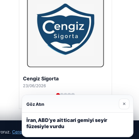
Cengiz Sigorta
23/06/2026
×
Göz Atın
İran, ABD’ye ait ticari gemiyi seyir
füzesiyle vurdu
ıyoruz.
Çerez Politikamız
Reddet
Kabul Et