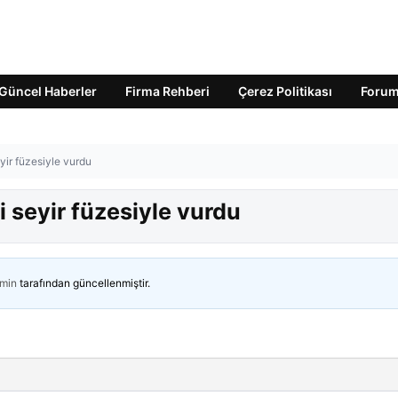
Güncel Haberler
Firma Rehberi
Çerez Politikası
Foru
eyir füzesiyle vurdu
i seyir füzesiyle vurdu
min
tarafından güncellenmiştir.