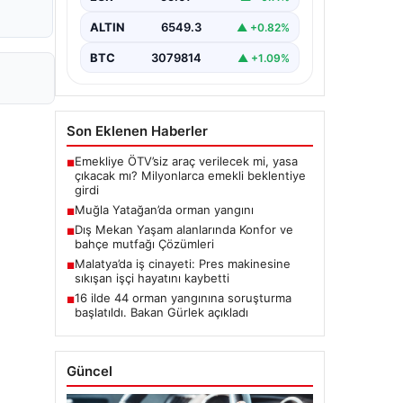
ALTIN
6549.3
▲ +0.82%
BTC
3079814
▲ +1.09%
Son Eklenen Haberler
Emekliye ÖTV’siz araç verilecek mi, yasa
■
çıkacak mı? Milyonlarca emekli beklentiye
girdi
Muğla Yatağan’da orman yangını
■
Dış Mekan Yaşam alanlarında Konfor ve
■
bahçe mutfağı Çözümleri
Malatya’da iş cinayeti: Pres makinesine
■
sıkışan işçi hayatını kaybetti
16 ilde 44 orman yangınına soruşturma
■
başlatıldı. Bakan Gürlek açıkladı
Güncel