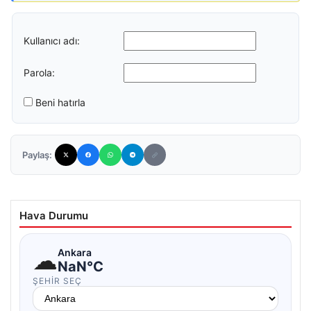
Kullanıcı adı:
Parola:
Beni hatırla
Paylaş:
Hava Durumu
☁
Ankara
NaN°C
ŞEHIR SEÇ