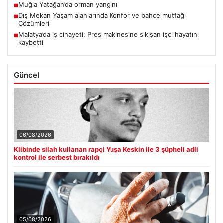
Muğla Yatağan’da orman yangını
■
Dış Mekan Yaşam alanlarında Konfor ve bahçe mutfağı
■
Çözümleri
Malatya’da iş cinayeti: Pres makinesine sıkışan işçi hayatını
■
kaybetti
Güncel
06/08/2026
Klibinde silah kullanan rapçi Yuşa Keskin ile 3 şüpheli adli
kontrol ile serbest bırakıldı
05/08/2026