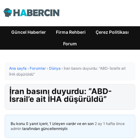
Güncel Haberler
Firma Rehberi
Çerez Politikası
Forum
Ana sayfa
›
Forumlar
›
Dünya
›
İran basını duyurdu: “ABD-İsrail’e ait
İHA düşürüldü”
İran basını duyurdu: “ABD-
İsrail’e ait İHA düşürüldü”
Bu konu 0 yanıt içerir, 1 izleyen vardır ve en son
2 ay 1 hafta önce
admin
tarafından güncellenmiştir.