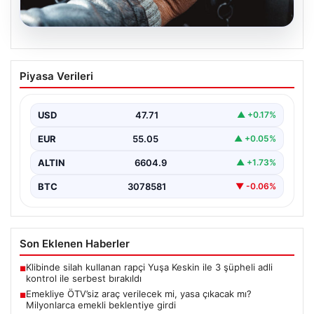
05.08.2026
Emekliye ÖTV’siz araç verilecek mi,
Piyasa Verileri
yasa çıkacak mı? Milyonlarca emekli
beklentiye girdi
USD
47.71
▲ +0.17%
EUR
55.05
▲ +0.05%
ALTIN
6604.9
▲ +1.73%
BTC
3078581
▼ -0.06%
Son Eklenen Haberler
Klibinde silah kullanan rapçi Yuşa Keskin ile 3 şüpheli adli
■
kontrol ile serbest bırakıldı
Emekliye ÖTV’siz araç verilecek mi, yasa çıkacak mı?
■
Milyonlarca emekli beklentiye girdi