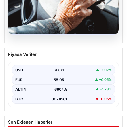
05.08.2026
Emekliye ÖTV’siz araç verilecek mi,
Piyasa Verileri
yasa çıkacak mı? Milyonlarca emekli
beklentiye girdi
USD
47.71
▲ +0.17%
EUR
55.05
▲ +0.05%
ALTIN
6604.9
▲ +1.73%
BTC
3078581
▼ -0.06%
Son Eklenen Haberler