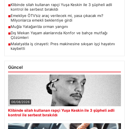
Klibinde silah kullanan rapçi Yuşa Keskin ile 3 şüpheli adli
■
kontrol ile serbest bırakıldı
Emekliye ÖTV’siz araç verilecek mi, yasa çıkacak mı?
■
Milyonlarca emekli beklentiye girdi
Muğla Yatağan’da orman yangını
■
Dış Mekan Yaşam alanlarında Konfor ve bahçe mutfağı
■
Çözümleri
Malatya’da iş cinayeti: Pres makinesine sıkışan işçi hayatını
■
kaybetti
Güncel
06/08/2026
Klibinde silah kullanan rapçi Yuşa Keskin ile 3 şüpheli adli
kontrol ile serbest bırakıldı