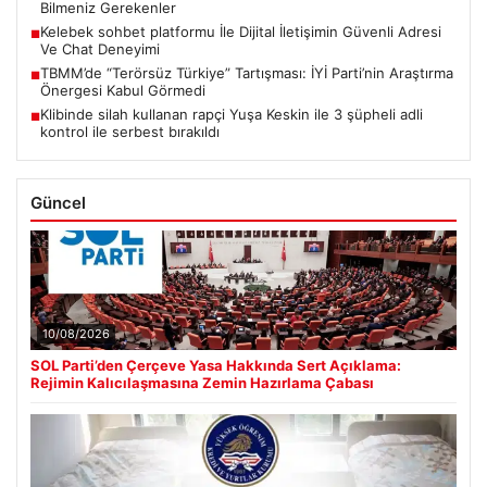
Bilmeniz Gerekenler
Kelebek sohbet platformu İle Dijital İletişimin Güvenli Adresi
■
Ve Chat Deneyimi
TBMM’de “Terörsüz Türkiye” Tartışması: İYİ Parti’nin Araştırma
■
Önergesi Kabul Görmedi
Klibinde silah kullanan rapçi Yuşa Keskin ile 3 şüpheli adli
■
kontrol ile serbest bırakıldı
Güncel
10/08/2026
SOL Parti’den Çerçeve Yasa Hakkında Sert Açıklama:
Rejimin Kalıcılaşmasına Zemin Hazırlama Çabası