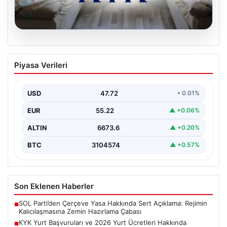
08.08.2026
KYK Yurt Başvuruları ve 2026 Yurt
Piyasa Verileri
Ücretleri Hakkında Bilmeniz Gerekenler
Üniversite tercih sonuçlarının açıklanmasının ardından
adaylar ve öğrenciler için yeni bir döneme giriş
USD
47.72
• 0.01%
yapılmış…
EUR
55.22
▲ +0.06%
ALTIN
6673.6
▲ +0.20%
BTC
3104574
▲ +0.57%
Son Eklenen Haberler
SOL Parti’den Çerçeve Yasa Hakkında Sert Açıklama: Rejimin
■
Kalıcılaşmasına Zemin Hazırlama Çabası
KYK Yurt Başvuruları ve 2026 Yurt Ücretleri Hakkında
■