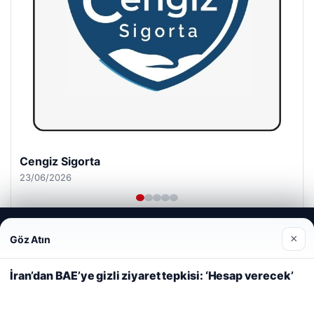
Cengiz Sigorta
23/06/2026
Web sitemizi nasıl kullandığınızı daha iyi anlayabilmek,
×
Göz Atın
deneyiminizi kişiselleştirmek ve geliştirmek amacıyla çerezler
kullanıyoruz.
Çerez Politikamız
İran’dan BAE’ye gizli ziyaret tepkisi: ‘Hesap verecek’
Reddet
Kabul Et
© 2026 Habercin – Güncel Haberler