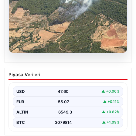
05.08.2026
Muğla Yatağan’da orman yangını
Piyasa Verileri
USD
47.60
▲ +0.06%
EUR
55.07
▲ +0.11%
ALTIN
6549.3
▲ +0.82%
BTC
3079814
▲ +1.09%