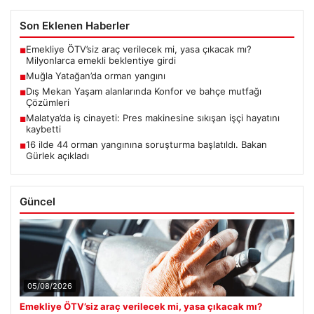
Son Eklenen Haberler
Emekliye ÖTV’siz araç verilecek mi, yasa çıkacak mı?
■
Milyonlarca emekli beklentiye girdi
Muğla Yatağan’da orman yangını
■
Dış Mekan Yaşam alanlarında Konfor ve bahçe mutfağı
■
Çözümleri
Malatya’da iş cinayeti: Pres makinesine sıkışan işçi hayatını
■
kaybetti
16 ilde 44 orman yangınına soruşturma başlatıldı. Bakan
■
Gürlek açıkladı
Güncel
05/08/2026
Emekliye ÖTV’siz araç verilecek mi, yasa çıkacak mı?