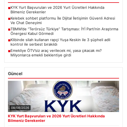
KYK Yurt Başvuruları ve 2026 Yurt Ücretleri Hakkında
■
Bilmeniz Gerekenler
Kelebek sohbet platformu İle Dijital İletişimin Güvenli Adresi
■
Ve Chat Deneyimi
TBMM’de “Terörsüz Türkiye” Tartışması: İYİ Parti’nin Araştırma
■
Önergesi Kabul Görmedi
Klibinde silah kullanan rapçi Yuşa Keskin ile 3 şüpheli adli
■
kontrol ile serbest bırakıldı
Emekliye ÖTV’siz araç verilecek mi, yasa çıkacak mı?
■
Milyonlarca emekli beklentiye girdi
Güncel
08/08/2026
KYK Yurt Başvuruları ve 2026 Yurt Ücretleri Hakkında
Bilmeniz Gerekenler