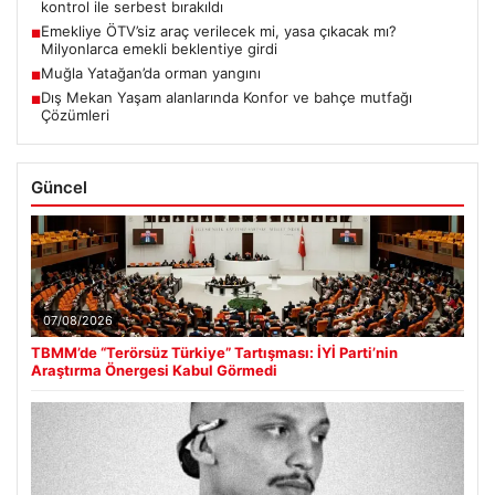
kontrol ile serbest bırakıldı
Emekliye ÖTV’siz araç verilecek mi, yasa çıkacak mı?
■
Milyonlarca emekli beklentiye girdi
Muğla Yatağan’da orman yangını
■
Dış Mekan Yaşam alanlarında Konfor ve bahçe mutfağı
■
Çözümleri
Güncel
07/08/2026
TBMM’de “Terörsüz Türkiye” Tartışması: İYİ Parti’nin
Araştırma Önergesi Kabul Görmedi