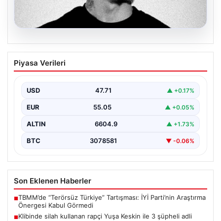
06.08.2026
Klibinde silah kullanan rapçi Yuşa
Piyasa Verileri
Keskin ile 3 şüpheli adli kontrol ile
serbest bırakıldı
USD
47.71
▲ +0.17%
EUR
55.05
▲ +0.05%
ALTIN
6604.9
▲ +1.73%
BTC
3078581
▼ -0.06%
Son Eklenen Haberler
TBMM’de “Terörsüz Türkiye” Tartışması: İYİ Parti’nin Araştırma
■
Önergesi Kabul Görmedi
Klibinde silah kullanan rapçi Yuşa Keskin ile 3 şüpheli adli
■