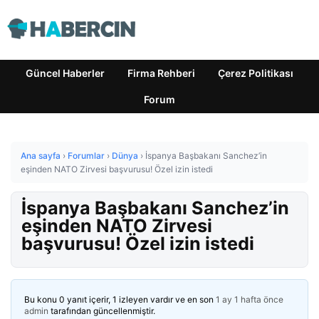
Güncel Haberler
Firma Rehberi
Çerez Politikası
Forum
Ana sayfa
›
Forumlar
›
Dünya
›
İspanya Başbakanı Sanchez’in
eşinden NATO Zirvesi başvurusu! Özel izin istedi
İspanya Başbakanı Sanchez’in
eşinden NATO Zirvesi
başvurusu! Özel izin istedi
Bu konu 0 yanıt içerir, 1 izleyen vardır ve en son
1 ay 1 hafta önce
admin
tarafından güncellenmiştir.