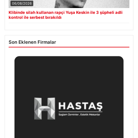
06/08/2026
Klibinde silah kullanan rapçi Yuşa Keskin ile 3 şüpheli adli
kontrol ile serbest bırakıldı
Son Eklenen Firmalar