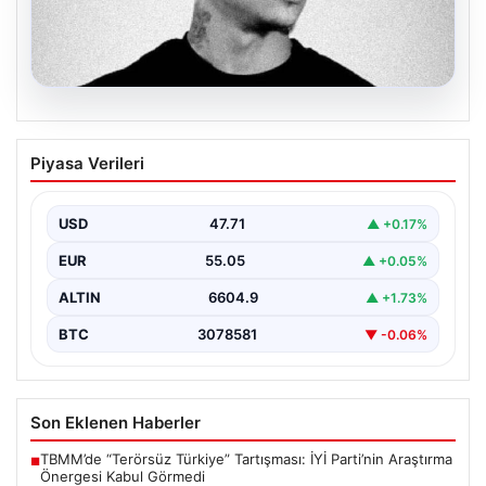
06.08.2026
Klibinde silah kullanan rapçi Yuşa
Piyasa Verileri
Keskin ile 3 şüpheli adli kontrol ile
serbest bırakıldı
USD
47.71
▲ +0.17%
EUR
55.05
▲ +0.05%
ALTIN
6604.9
▲ +1.73%
BTC
3078581
▼ -0.06%
Son Eklenen Haberler
TBMM’de “Terörsüz Türkiye” Tartışması: İYİ Parti’nin Araştırma
■
Önergesi Kabul Görmedi