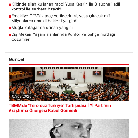
Klibinde silah kullanan rapçi Yuşa Keskin ile 3 şüpheli adli
■
kontrol ile serbest bırakıldı
Emekliye ÖTV’siz araç verilecek mi, yasa çıkacak mı?
■
Milyonlarca emekli beklentiye girdi
Muğla Yatağan’da orman yangını
■
Dış Mekan Yaşam alanlarında Konfor ve bahçe mutfağı
■
Çözümleri
Güncel
07/08/2026
TBMM’de “Terörsüz Türkiye” Tartışması: İYİ Parti’nin
Araştırma Önergesi Kabul Görmedi