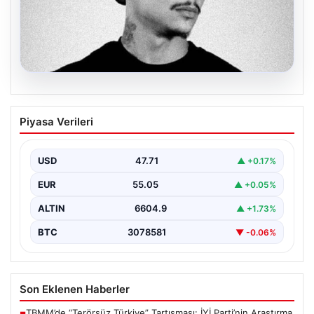
06.08.2026
Klibinde silah kullanan rapçi Yuşa
Piyasa Verileri
Keskin ile 3 şüpheli adli kontrol ile
serbest bırakıldı
USD
47.71
▲ +0.17%
EUR
55.05
▲ +0.05%
ALTIN
6604.9
▲ +1.73%
BTC
3078581
▼ -0.06%
Son Eklenen Haberler
TBMM’de “Terörsüz Türkiye” Tartışması: İYİ Parti’nin Araştırma