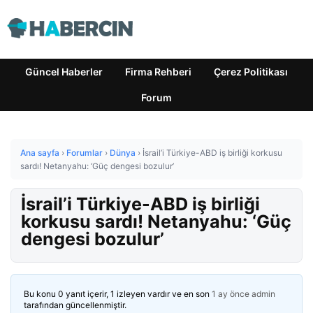
Güncel Haberler
Firma Rehberi
Çerez Politikası
Forum
Ana sayfa
›
Forumlar
›
Dünya
›
İsrail’i Türkiye-ABD iş birliği korkusu
sardı! Netanyahu: ‘Güç dengesi bozulur’
İsrail’i Türkiye-ABD iş birliği
korkusu sardı! Netanyahu: ‘Güç
dengesi bozulur’
Bu konu 0 yanıt içerir, 1 izleyen vardır ve en son
1 ay önce
admin
tarafından güncellenmiştir.