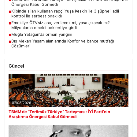
■
Önergesi Kabul Görmedi
Klibinde silah kullanan rapçi Yuşa Keskin ile 3 şüpheli adli
■
kontrol ile serbest bırakıldı
Emekliye ÖTV’siz araç verilecek mi, yasa çıkacak mı?
■
Milyonlarca emekli beklentiye girdi
Muğla Yatağan’da orman yangını
■
Dış Mekan Yaşam alanlarında Konfor ve bahçe mutfağı
■
Çözümleri
Güncel
07/08/2026
TBMM’de “Terörsüz Türkiye” Tartışması: İYİ Parti’nin
Araştırma Önergesi Kabul Görmedi