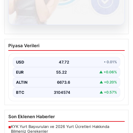
08.08.2026
Kelebek sohbet platformu İle Dijital
Piyasa Verileri
İletişimin Güvenli Adresi Ve Chat
Deneyimi
USD
47.72
• 0.01%
İnternet çağında insanların güvenli bir biçimde bağlantı
kurması ciddi bir önem ifade etmektedir. Günümüzde…
EUR
55.22
▲ +0.06%
ALTIN
6673.6
▲ +0.20%
BTC
3104574
▲ +0.57%
Son Eklenen Haberler
KYK Yurt Başvuruları ve 2026 Yurt Ücretleri Hakkında
■
Bilmeniz Gerekenler