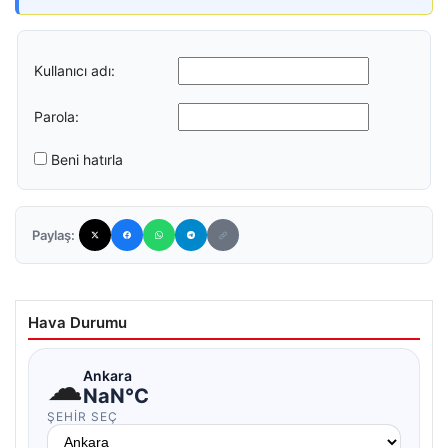
Kullanıcı adı:
Parola:
Beni hatırla
Paylaş:
Hava Durumu
☁
Ankara
NaN°C
ŞEHIR SEÇ