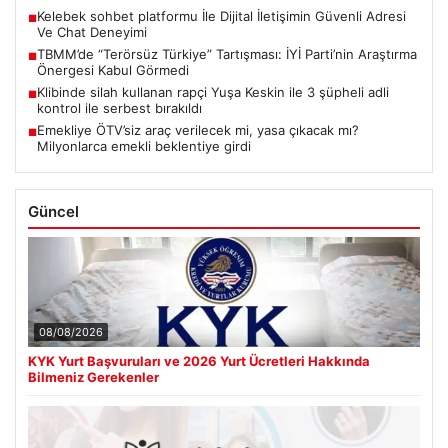
Kelebek sohbet platformu İle Dijital İletişimin Güvenli Adresi
■
Ve Chat Deneyimi
TBMM’de “Terörsüz Türkiye” Tartışması: İYİ Parti’nin Araştırma
■
Önergesi Kabul Görmedi
Klibinde silah kullanan rapçi Yuşa Keskin ile 3 şüpheli adli
■
kontrol ile serbest bırakıldı
Emekliye ÖTV’siz araç verilecek mi, yasa çıkacak mı?
■
Milyonlarca emekli beklentiye girdi
Güncel
08/08/2026
KYK Yurt Başvuruları ve 2026 Yurt Ücretleri Hakkında
Bilmeniz Gerekenler