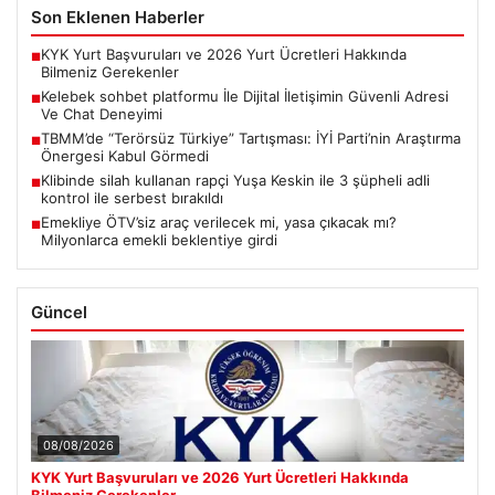
Son Eklenen Haberler
KYK Yurt Başvuruları ve 2026 Yurt Ücretleri Hakkında
■
Bilmeniz Gerekenler
Kelebek sohbet platformu İle Dijital İletişimin Güvenli Adresi
■
Ve Chat Deneyimi
TBMM’de “Terörsüz Türkiye” Tartışması: İYİ Parti’nin Araştırma
■
Önergesi Kabul Görmedi
Klibinde silah kullanan rapçi Yuşa Keskin ile 3 şüpheli adli
■
kontrol ile serbest bırakıldı
Emekliye ÖTV’siz araç verilecek mi, yasa çıkacak mı?
■
Milyonlarca emekli beklentiye girdi
Güncel
08/08/2026
KYK Yurt Başvuruları ve 2026 Yurt Ücretleri Hakkında
Bilmeniz Gerekenler