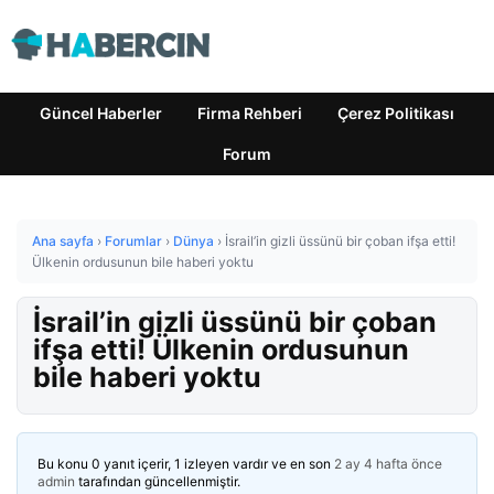
Güncel Haberler
Firma Rehberi
Çerez Politikası
Forum
Ana sayfa
›
Forumlar
›
Dünya
›
İsrail’in gizli üssünü bir çoban ifşa etti!
Ülkenin ordusunun bile haberi yoktu
İsrail’in gizli üssünü bir çoban
ifşa etti! Ülkenin ordusunun
bile haberi yoktu
Bu konu 0 yanıt içerir, 1 izleyen vardır ve en son
2 ay 4 hafta önce
admin
tarafından güncellenmiştir.