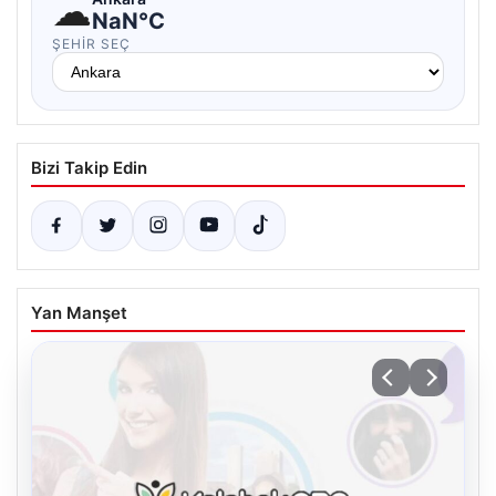
☁
NaN°C
ŞEHIR SEÇ
Bizi Takip Edin
Yan Manşet