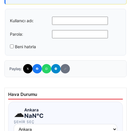
Kullanıcı adı:
Parola:
Beni hatırla
Paylaş:
Hava Durumu
☁
Ankara
NaN°C
ŞEHIR SEÇ