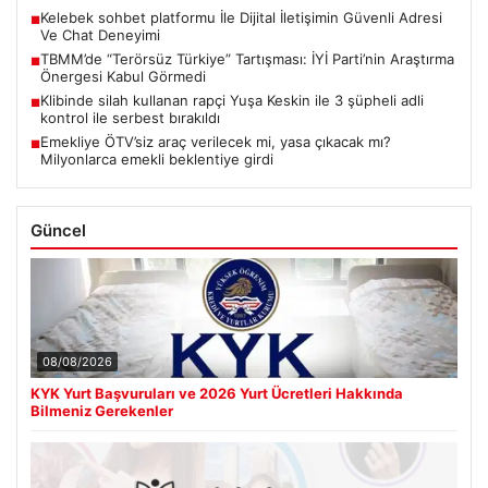
Kelebek sohbet platformu İle Dijital İletişimin Güvenli Adresi
■
Ve Chat Deneyimi
TBMM’de “Terörsüz Türkiye” Tartışması: İYİ Parti’nin Araştırma
■
Önergesi Kabul Görmedi
Klibinde silah kullanan rapçi Yuşa Keskin ile 3 şüpheli adli
■
kontrol ile serbest bırakıldı
Emekliye ÖTV’siz araç verilecek mi, yasa çıkacak mı?
■
Milyonlarca emekli beklentiye girdi
Güncel
08/08/2026
KYK Yurt Başvuruları ve 2026 Yurt Ücretleri Hakkında
Bilmeniz Gerekenler