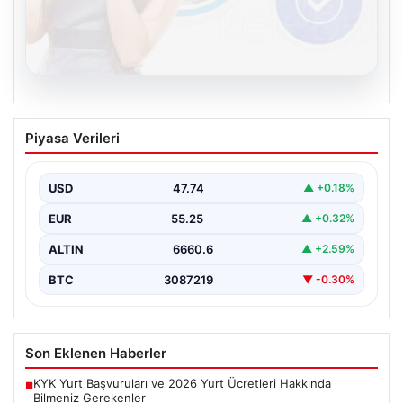
08.08.2026
Kelebek sohbet platformu İle Dijital
Piyasa Verileri
İletişimin Güvenli Adresi Ve Chat
Deneyimi
USD
47.74
▲ +0.18%
İnternet çağında insanların güvenli bir biçimde bağlantı
kurması ciddi bir önem ifade etmektedir. Günümüzde…
EUR
55.25
▲ +0.32%
ALTIN
6660.6
▲ +2.59%
BTC
3087219
▼ -0.30%
Son Eklenen Haberler
KYK Yurt Başvuruları ve 2026 Yurt Ücretleri Hakkında
■
Bilmeniz Gerekenler