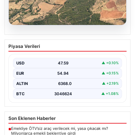
05.08.2026
Muğla Yatağan’da orman yangını
Piyasa Verileri
USD
47.59
▲ +0.10%
EUR
54.94
▲ +0.15%
ALTIN
6368.0
▲ +2.19%
BTC
3046624
▲ +1.08%
Son Eklenen Haberler
Emekliye ÖTV’siz araç verilecek mi, yasa çıkacak mı?
■
Milyonlarca emekli beklentiye girdi