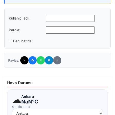
Kullanıcı adı:
Parola:
Beni hatırla
Paylaş:
Hava Durumu
☁
Ankara
NaN°C
ŞEHIR SEÇ