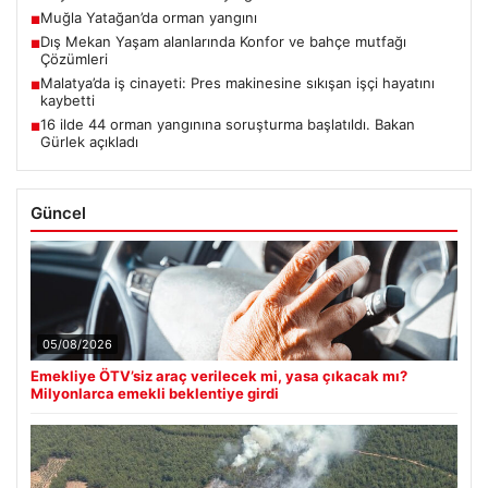
Muğla Yatağan’da orman yangını
■
Dış Mekan Yaşam alanlarında Konfor ve bahçe mutfağı
■
Çözümleri
Malatya’da iş cinayeti: Pres makinesine sıkışan işçi hayatını
■
kaybetti
16 ilde 44 orman yangınına soruşturma başlatıldı. Bakan
■
Gürlek açıkladı
Güncel
05/08/2026
Emekliye ÖTV’siz araç verilecek mi, yasa çıkacak mı?
Milyonlarca emekli beklentiye girdi