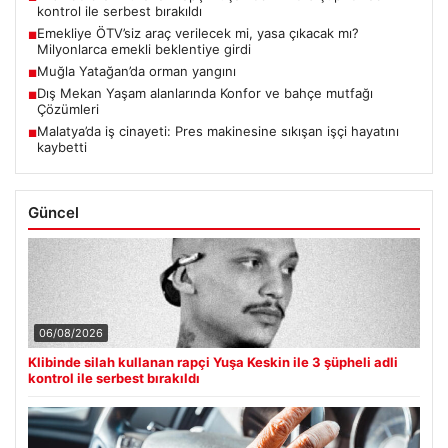
kontrol ile serbest bırakıldı
Emekliye ÖTV’siz araç verilecek mi, yasa çıkacak mı?
■
Milyonlarca emekli beklentiye girdi
Muğla Yatağan’da orman yangını
■
Dış Mekan Yaşam alanlarında Konfor ve bahçe mutfağı
■
Çözümleri
Malatya’da iş cinayeti: Pres makinesine sıkışan işçi hayatını
■
kaybetti
Güncel
06/08/2026
Klibinde silah kullanan rapçi Yuşa Keskin ile 3 şüpheli adli
kontrol ile serbest bırakıldı