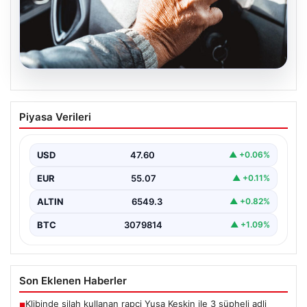
05.08.2026
Emekliye ÖTV’siz araç verilecek mi,
Piyasa Verileri
yasa çıkacak mı? Milyonlarca emekli
beklentiye girdi
USD
47.60
▲ +0.06%
EUR
55.07
▲ +0.11%
ALTIN
6549.3
▲ +0.82%
BTC
3079814
▲ +1.09%
Son Eklenen Haberler
Klibinde silah kullanan rapçi Yuşa Keskin ile 3 şüpheli adli
■