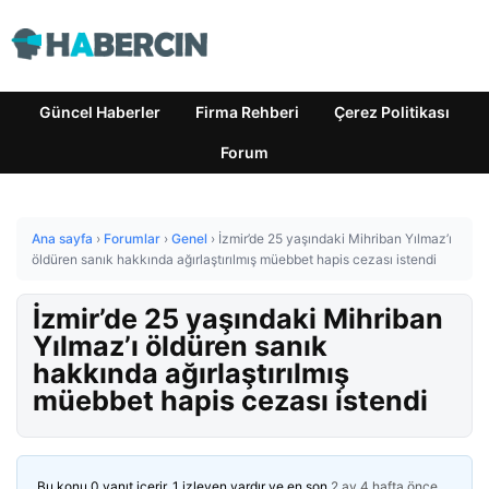
Güncel Haberler
Firma Rehberi
Çerez Politikası
Forum
Ana sayfa
›
Forumlar
›
Genel
›
İzmir’de 25 yaşındaki Mihriban Yılmaz’ı
öldüren sanık hakkında ağırlaştırılmış müebbet hapis cezası istendi
İzmir’de 25 yaşındaki Mihriban
Yılmaz’ı öldüren sanık
hakkında ağırlaştırılmış
müebbet hapis cezası istendi
Bu konu 0 yanıt içerir, 1 izleyen vardır ve en son
2 ay 4 hafta önce