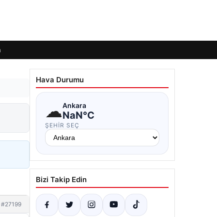
m
Hava Durumu
☁
Ankara
NaN°C
ŞEHIR SEÇ
Bizi Takip Edin
#27199