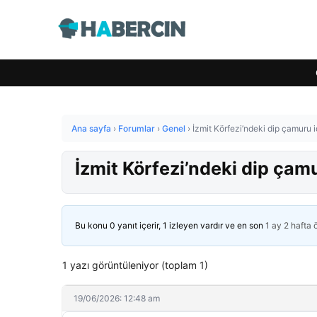
Ana sayfa
›
Forumlar
›
Genel
›
İzmit Körfezi’ndeki dip çamuru 
İzmit Körfezi’ndeki dip çam
Bu konu 0 yanıt içerir, 1 izleyen vardır ve en son
1 ay 2 hafta
1 yazı görüntüleniyor (toplam 1)
19/06/2026: 12:48 am