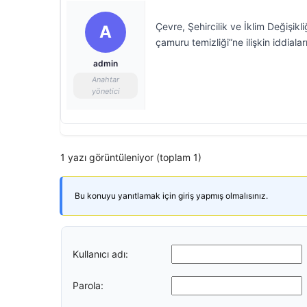
Çevre, Şehircilik ve İklim Değişik
A
çamuru temizliği”ne ilişkin iddialar
admin
Anahtar
yönetici
1 yazı görüntüleniyor (toplam 1)
Bu konuyu yanıtlamak için giriş yapmış olmalısınız.
Kullanıcı adı:
Parola: