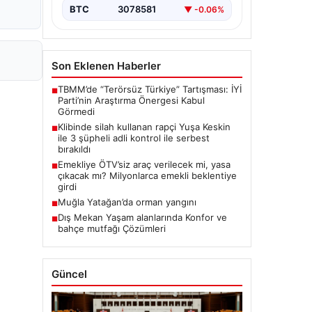
BTC
3078581
▼ -0.06%
Son Eklenen Haberler
TBMM’de “Terörsüz Türkiye” Tartışması: İYİ
■
Parti’nin Araştırma Önergesi Kabul
Görmedi
Klibinde silah kullanan rapçi Yuşa Keskin
■
ile 3 şüpheli adli kontrol ile serbest
bırakıldı
Emekliye ÖTV’siz araç verilecek mi, yasa
■
çıkacak mı? Milyonlarca emekli beklentiye
girdi
Muğla Yatağan’da orman yangını
■
Dış Mekan Yaşam alanlarında Konfor ve
■
bahçe mutfağı Çözümleri
Güncel