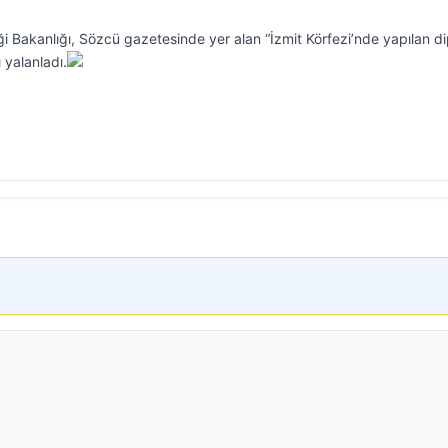
liği Bakanlığı, Sözcü gazetesinde yer alan “İzmit Körfezi’nde yapılan d
ı yalanladı.