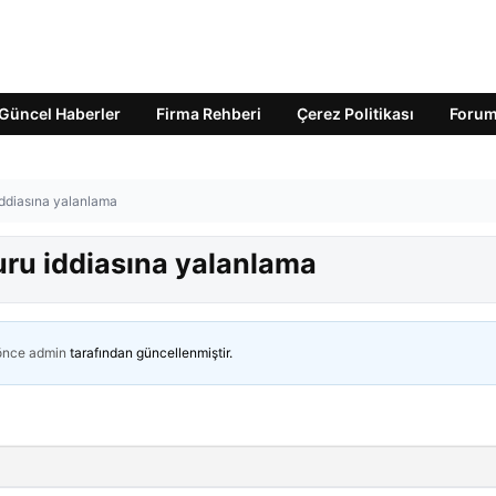
Güncel Haberler
Firma Rehberi
Çerez Politikası
Foru
iddiasına yalanlama
uru iddiasına yalanlama
 önce
admin
tarafından güncellenmiştir.