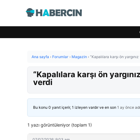
Ana sayfa
›
Forumlar
›
Magazin
›
“Kapalılara karşı ön yargınız
“Kapalılara karşı ön yargını
verdi
Bu konu 0 yanıt içerir, 1 izleyen vardır ve en son
1 ay önce
ad
1 yazı görüntüleniyor (toplam 1)
07/07/2026: 9:03 am