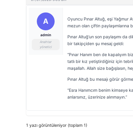
Oyuncu Pınar Altuğ, eşi Yağmur Atac
A
mezun olan çiftin paylaşımlarına 
admin
Pınar Altuğ’un son paylaşımı da di
Anahtar
bir takipçiden şu mesaj geldi:
yönetici
“Pınar Hanım ben de kapalıyım bize
tatlı bir kız yetiştirdiğiniz için t
maşallah. Allah size bağışlasın, hep 
Pınar Altuğ bu mesajı görür görme
“Esra Hanımcım benim kimseye karş
anlarsınız, üzerinize alınmayın.”
1 yazı görüntüleniyor (toplam 1)