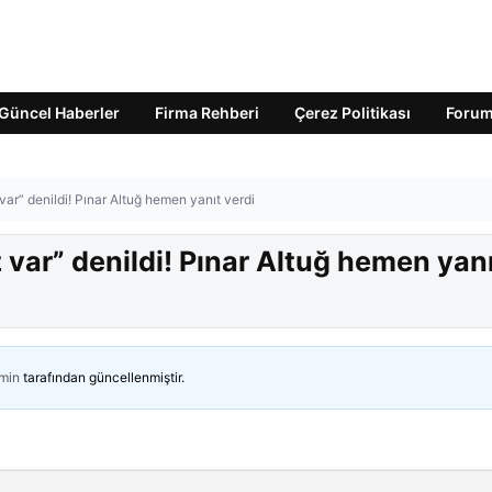
Güncel Haberler
Firma Rehberi
Çerez Politikası
Foru
 var” denildi! Pınar Altuğ hemen yanıt verdi
z var” denildi! Pınar Altuğ hemen yan
min
tarafından güncellenmiştir.