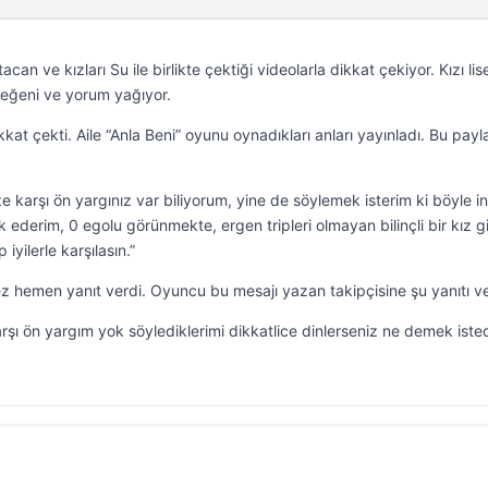
an ve kızları Su ile birlikte çektiği videolarla dikkat çekiyor. Kızı li
beğeni ve yorum yağıyor.
kkat çekti. Aile “Anla Beni” oyunu oynadıkları anları yayınladı. Bu pay
 karşı ön yargınız var biliyorum, yine de söylemek isterim ki böyle in
ebrik ederim, 0 egolu görünmekte, ergen tripleri olmayan bilinçli bir kız g
iyilerle karşılasın.”
z hemen yanıt verdi. Oyuncu bu mesajı yazan takipçisine şu yanıtı ve
ı ön yargım yok söylediklerimi dikkatlice dinlerseniz ne demek iste