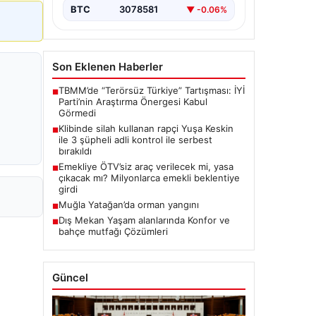
BTC
3078581
▼ -0.06%
Son Eklenen Haberler
TBMM’de “Terörsüz Türkiye” Tartışması: İYİ
■
Parti’nin Araştırma Önergesi Kabul
Görmedi
Klibinde silah kullanan rapçi Yuşa Keskin
■
ile 3 şüpheli adli kontrol ile serbest
bırakıldı
Emekliye ÖTV’siz araç verilecek mi, yasa
■
çıkacak mı? Milyonlarca emekli beklentiye
girdi
Muğla Yatağan’da orman yangını
■
Dış Mekan Yaşam alanlarında Konfor ve
■
bahçe mutfağı Çözümleri
Güncel