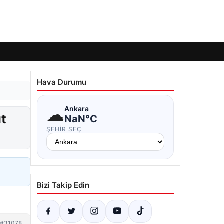
m
Hava Durumu
☁
Ankara
ıt
NaN°C
ŞEHIR SEÇ
Bizi Takip Edin
#31078