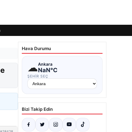
m
Hava Durumu
☁
Ankara
de
NaN°C
ŞEHIR SEÇ
Bizi Takip Edin
#28428