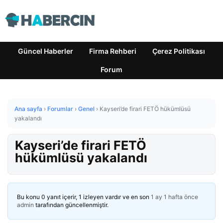
Güncel Haberler
Firma Rehberi
Çerez Politikası
Forum
Ana sayfa
›
Forumlar
›
Genel
›
Kayseri’de firari FETÖ hükümlüsü
yakalandı
Kayseri’de firari FETÖ
hükümlüsü yakalandı
Bu konu 0 yanıt içerir, 1 izleyen vardır ve en son
1 ay 1 hafta önce
admin
tarafından güncellenmiştir.