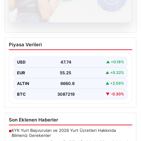
08.08.2026
Kelebek sohbet platformu İle Dijital
Piyasa Verileri
İletişimin Güvenli Adresi Ve Chat
Deneyimi
USD
47.74
▲ +0.18%
İnternet çağında insanların güvenli bir biçimde bağlantı
kurması ciddi bir önem ifade etmektedir. Günümüzde…
EUR
55.25
▲ +0.32%
ALTIN
6660.6
▲ +2.59%
BTC
3087219
▼ -0.30%
Son Eklenen Haberler
KYK Yurt Başvuruları ve 2026 Yurt Ücretleri Hakkında
■
Bilmeniz Gerekenler