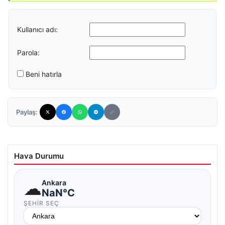
Kullanıcı adı:
Parola:
Beni hatırla
Paylaş:
Hava Durumu
☁
Ankara
NaN°C
ŞEHIR SEÇ