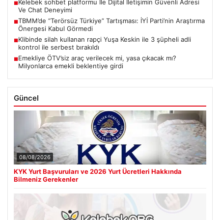
Kelebek sohbet platformu İle Dijital İletişimin Güvenli Adresi
■
Ve Chat Deneyimi
TBMM’de “Terörsüz Türkiye” Tartışması: İYİ Parti’nin Araştırma
■
Önergesi Kabul Görmedi
Klibinde silah kullanan rapçi Yuşa Keskin ile 3 şüpheli adli
■
kontrol ile serbest bırakıldı
Emekliye ÖTV’siz araç verilecek mi, yasa çıkacak mı?
■
Milyonlarca emekli beklentiye girdi
Güncel
08/08/2026
KYK Yurt Başvuruları ve 2026 Yurt Ücretleri Hakkında
Bilmeniz Gerekenler