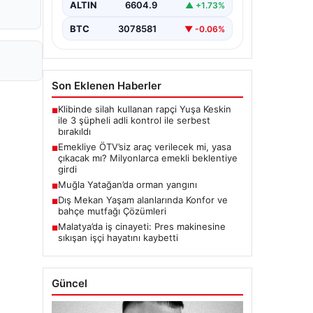
ALTIN
6604.9
▲ +1.73%
BTC
3078581
▼ -0.06%
Son Eklenen Haberler
Klibinde silah kullanan rapçi Yuşa Keskin
■
ile 3 şüpheli adli kontrol ile serbest
bırakıldı
Emekliye ÖTV’siz araç verilecek mi, yasa
■
çıkacak mı? Milyonlarca emekli beklentiye
girdi
Muğla Yatağan’da orman yangını
■
Dış Mekan Yaşam alanlarında Konfor ve
■
bahçe mutfağı Çözümleri
Malatya’da iş cinayeti: Pres makinesine
■
sıkışan işçi hayatını kaybetti
Güncel