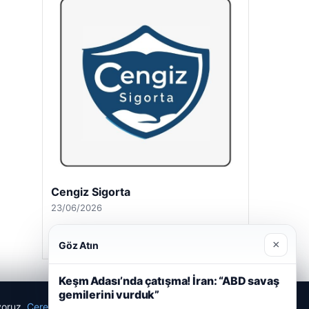
Cengiz Sigorta
23/06/2026
×
Göz Atın
Keşm Adası’nda çatışma! İran: “ABD savaş
gemilerini vurduk”
ıyoruz.
Çerez Politikamız
Reddet
Kabul Et