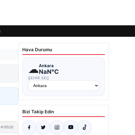
m
Hava Durumu
☁
Ankara
NaN°C
ŞEHIR SEÇ
Bizi Takip Edin
#18526