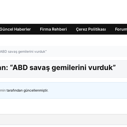
Güncel Haberler
Firma Rehberi
Çerez Politikası
Foru
“ABD savaş gemilerini vurduk”
an: “ABD savaş gemilerini vurduk”
min
tarafından güncellenmiştir.