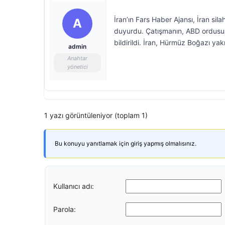
İran’ın Fars Haber Ajansı, İran sil
A
duyurdu. Çatışmanın, ABD ordusunu
bildirildi. İran, Hürmüz Boğazı yak
admin
Anahtar
yönetici
1 yazı görüntüleniyor (toplam 1)
Bu konuyu yanıtlamak için giriş yapmış olmalısınız.
Kullanıcı adı:
Parola: