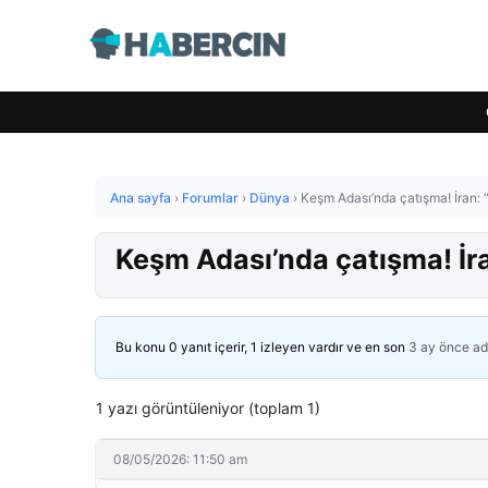
Ana sayfa
›
Forumlar
›
Dünya
›
Keşm Adası’nda çatışma! İran: 
Keşm Adası’nda çatışma! İr
Bu konu 0 yanıt içerir, 1 izleyen vardır ve en son
3 ay önce
ad
1 yazı görüntüleniyor (toplam 1)
08/05/2026: 11:50 am