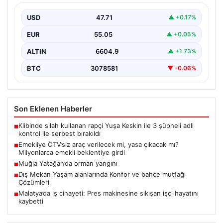
beklentiye girdi
USD
47.71
▲ +0.17%
EUR
55.05
▲ +0.05%
ALTIN
6604.9
▲ +1.73%
BTC
3078581
▼ -0.06%
Son Eklenen Haberler
Klibinde silah kullanan rapçi Yuşa Keskin ile 3 şüpheli adli
■
kontrol ile serbest bırakıldı
Emekliye ÖTV’siz araç verilecek mi, yasa çıkacak mı?
■
Milyonlarca emekli beklentiye girdi
Muğla Yatağan’da orman yangını
■
Dış Mekan Yaşam alanlarında Konfor ve bahçe mutfağı
■
Çözümleri
Malatya’da iş cinayeti: Pres makinesine sıkışan işçi hayatını
■
kaybetti