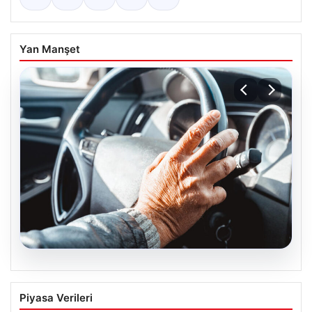
Yan Manşet
05.08.2026
Emekliye ÖTV’siz araç verilecek mi,
Piyasa Verileri
yasa çıkacak mı? Milyonlarca emekli