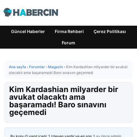
Güncel Haberler
Firma Rehberi
Çerez Politikası
Forum
Ana sayfa
›
Forumlar
›
Magazin
›
Kim Kardashian milyarder bir avukat
olacaktı ama başaramadı! Baro sınavını geçemedi
Kim Kardashian milyarder bir
avukat olacaktı ama
başaramadı! Baro sınavını
geçemedi
Bu konu 0 yanıt içerir, 1 izleyen vardır ve en son
3 ay önce
admin