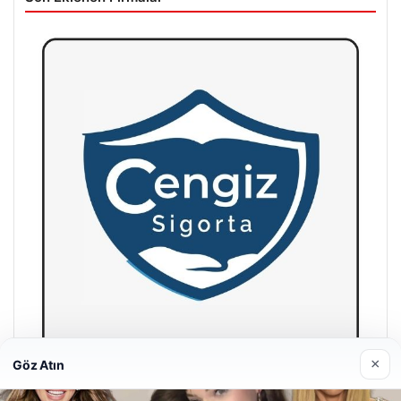
×
Göz Atın
Hastaş Beton