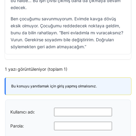
bu halde… Bu işin çivisi çıkmış daha da çıkmaya devam
edecek.
Ben çocuğumu savunmuyorum. Evimde kavga dövüş
eksik olmuyor. Çocuğumu reddedecek noktaya geldim,
bunu da bilin rahatlayın. “Beni evladımla mı vuracaksınız?
Vurun. Gerekirse soyadımı bile değiştiririm. Doğruları
söylemekten geri adım atmayacağım.”
1 yazı görüntüleniyor (toplam 1)
Bu konuyu yanıtlamak için giriş yapmış olmalısınız.
Kullanıcı adı:
Parola: