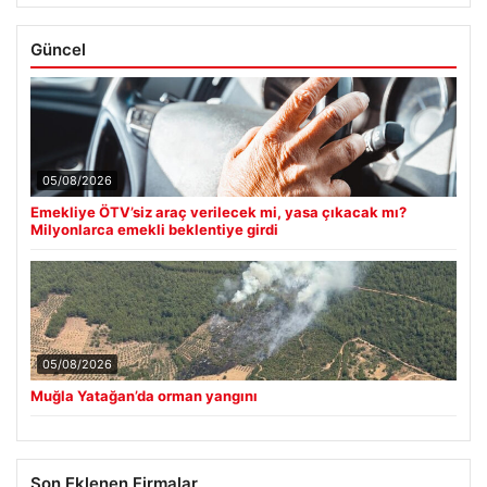
Güncel
05/08/2026
Emekliye ÖTV’siz araç verilecek mi, yasa çıkacak mı?
Milyonlarca emekli beklentiye girdi
05/08/2026
Muğla Yatağan’da orman yangını
Son Eklenen Firmalar