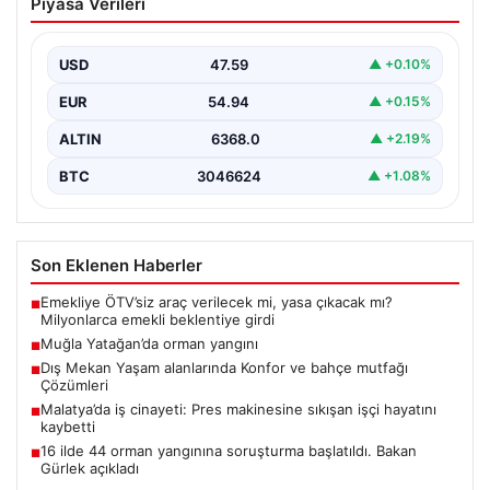
Piyasa Verileri
USD
47.59
▲ +0.10%
EUR
54.94
▲ +0.15%
ALTIN
6368.0
▲ +2.19%
BTC
3046624
▲ +1.08%
Son Eklenen Haberler
Emekliye ÖTV’siz araç verilecek mi, yasa çıkacak mı?
■
Milyonlarca emekli beklentiye girdi
Muğla Yatağan’da orman yangını
■
Dış Mekan Yaşam alanlarında Konfor ve bahçe mutfağı
■
Çözümleri
Malatya’da iş cinayeti: Pres makinesine sıkışan işçi hayatını
■
kaybetti
16 ilde 44 orman yangınına soruşturma başlatıldı. Bakan
■
Gürlek açıkladı