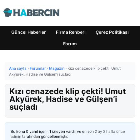
Güncel Haberler
Firma Rehberi
Çerez Politikası
Forum
Ana sayfa
›
Forumlar
›
Magazin
›
Kızı cenazede klip çekti! Umut
Akyürek, Hadise ve Gülşen’i suçladı
Kızı cenazede klip çekti! Umut
Akyürek, Hadise ve Gülşen’i
suçladı
Bu konu 0 yanıt içerir, 1 izleyen vardır ve en son
2 ay 2 hafta önce
admin
tarafından güncellenmiştir.