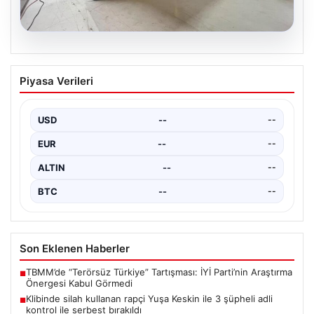
04.08.2026
Dış Mekan Yaşam alanlarında Konfor ve
Piyasa Verileri
bahçe mutfağı Çözümleri
Belli ki bahçe yaşam alanları, villaların en popüler
bölümlerinden bir tanesi durumuna ulaşmıştır. Yeşille…
USD
--
--
EUR
--
--
ALTIN
--
--
BTC
--
--
Son Eklenen Haberler
TBMM’de “Terörsüz Türkiye” Tartışması: İYİ Parti’nin Araştırma
■
Önergesi Kabul Görmedi
Klibinde silah kullanan rapçi Yuşa Keskin ile 3 şüpheli adli
■
kontrol ile serbest bırakıldı