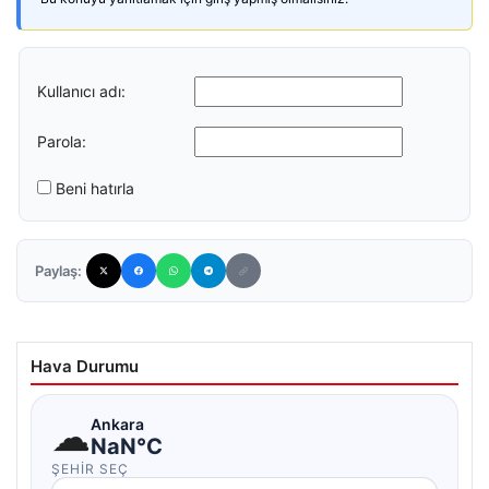
Kullanıcı adı:
Parola:
Beni hatırla
Paylaş:
Hava Durumu
☁
Ankara
NaN°C
ŞEHIR SEÇ