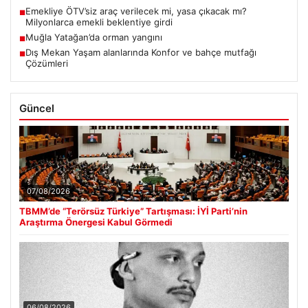
Emekliye ÖTV’siz araç verilecek mi, yasa çıkacak mı?
■
Milyonlarca emekli beklentiye girdi
Muğla Yatağan’da orman yangını
■
Dış Mekan Yaşam alanlarında Konfor ve bahçe mutfağı
■
Çözümleri
Güncel
07/08/2026
TBMM’de “Terörsüz Türkiye” Tartışması: İYİ Parti’nin
Araştırma Önergesi Kabul Görmedi
06/08/2026