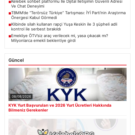
Kelebek sohbet platformu İle Dijital İletişimin Güvenli Adresi
■
Ve Chat Deneyimi
TBMM’de “Terörsüz Türkiye” Tartışması: İYİ Parti’nin Araştırma
■
Önergesi Kabul Görmedi
Klibinde silah kullanan rapçi Yuşa Keskin ile 3 şüpheli adli
■
kontrol ile serbest bırakıldı
Emekliye ÖTV’siz araç verilecek mi, yasa çıkacak mı?
■
Milyonlarca emekli beklentiye girdi
Güncel
08/08/2026
KYK Yurt Başvuruları ve 2026 Yurt Ücretleri Hakkında
Bilmeniz Gerekenler