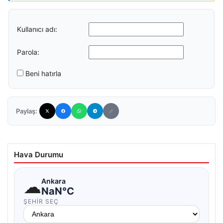
Kullanıcı adı:
Parola:
Beni hatırla
Paylaş:
Hava Durumu
☁
Ankara
NaN°C
ŞEHIR SEÇ