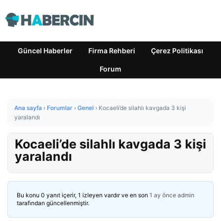
Güncel Haberler
Firma Rehberi
Çerez Politikası
Forum
Ana sayfa
›
Forumlar
›
Genel
›
Kocaeli’de silahlı kavgada 3 kişi
yaralandı
Kocaeli’de silahlı kavgada 3 kişi
yaralandı
Bu konu 0 yanıt içerir, 1 izleyen vardır ve en son
1 ay önce
admin
tarafından güncellenmiştir.