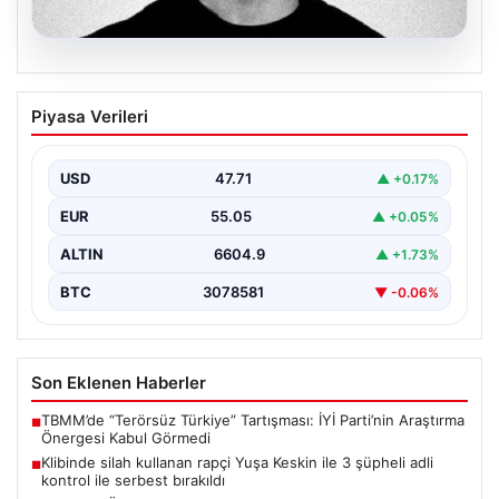
06.08.2026
Klibinde silah kullanan rapçi Yuşa
Piyasa Verileri
Keskin ile 3 şüpheli adli kontrol ile
serbest bırakıldı
USD
47.71
▲ +0.17%
EUR
55.05
▲ +0.05%
ALTIN
6604.9
▲ +1.73%
BTC
3078581
▼ -0.06%
Son Eklenen Haberler
TBMM’de “Terörsüz Türkiye” Tartışması: İYİ Parti’nin Araştırma
■
Önergesi Kabul Görmedi
Klibinde silah kullanan rapçi Yuşa Keskin ile 3 şüpheli adli
■
kontrol ile serbest bırakıldı