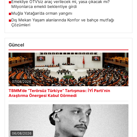
Emekliye ÖTV’siz araç verilecek mi, yasa çıkacak mı?
■
Milyonlarca emekli beklentiye girdi
Muğla Yatağan’da orman yangını
■
Dış Mekan Yaşam alanlarında Konfor ve bahçe mutfağı
■
Çözümleri
Güncel
07/08/2026
TBMM’de “Terörsüz Türkiye” Tartışması: İYİ Parti’nin
Araştırma Önergesi Kabul Görmedi
06/08/2026