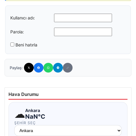
Kullanıcı adı:
Parola:
Beni hatırla
Paylaş:
Hava Durumu
☁
Ankara
NaN°C
ŞEHIR SEÇ