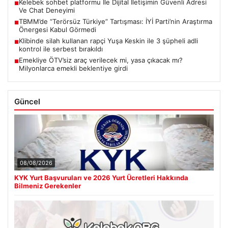
Kelebek sohbet platformu İle Dijital İletişimin Güvenli Adresi
■
Ve Chat Deneyimi
TBMM’de “Terörsüz Türkiye” Tartışması: İYİ Parti’nin Araştırma
■
Önergesi Kabul Görmedi
Klibinde silah kullanan rapçi Yuşa Keskin ile 3 şüpheli adli
■
kontrol ile serbest bırakıldı
Emekliye ÖTV’siz araç verilecek mi, yasa çıkacak mı?
■
Milyonlarca emekli beklentiye girdi
Güncel
08/08/2026
KYK Yurt Başvuruları ve 2026 Yurt Ücretleri Hakkında
Bilmeniz Gerekenler