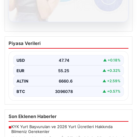
08.08.2026
Kelebek sohbet platformu İle Dijital
Piyasa Verileri
İletişimin Güvenli Adresi Ve Chat
Deneyimi
USD
47.74
▲ +0.18%
İnternet çağında insanların güvenli bir biçimde bağlantı
kurması ciddi bir önem ifade etmektedir. Günümüzde…
EUR
55.25
▲ +0.32%
ALTIN
6660.6
▲ +2.59%
BTC
3096078
▲ +0.57%
Son Eklenen Haberler
KYK Yurt Başvuruları ve 2026 Yurt Ücretleri Hakkında
■
Bilmeniz Gerekenler