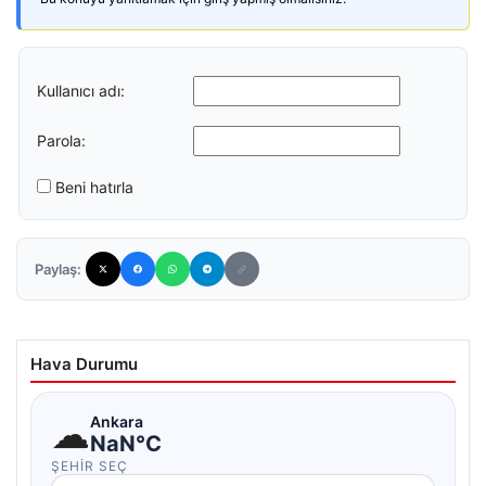
Kullanıcı adı:
Parola:
Beni hatırla
Paylaş:
Hava Durumu
☁
Ankara
NaN°C
ŞEHIR SEÇ