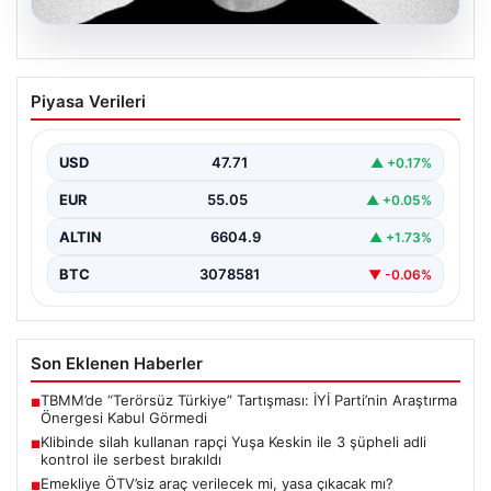
06.08.2026
Klibinde silah kullanan rapçi Yuşa
Piyasa Verileri
Keskin ile 3 şüpheli adli kontrol ile
serbest bırakıldı
USD
47.71
▲ +0.17%
EUR
55.05
▲ +0.05%
ALTIN
6604.9
▲ +1.73%
BTC
3078581
▼ -0.06%
Son Eklenen Haberler
TBMM’de “Terörsüz Türkiye” Tartışması: İYİ Parti’nin Araştırma
■
Önergesi Kabul Görmedi
Klibinde silah kullanan rapçi Yuşa Keskin ile 3 şüpheli adli
■
kontrol ile serbest bırakıldı
Emekliye ÖTV’siz araç verilecek mi, yasa çıkacak mı?
■