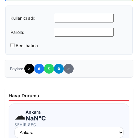
Kullanıcı adı:
Parola:
Beni hatırla
Paylaş:
Hava Durumu
☁
Ankara
NaN°C
ŞEHIR SEÇ