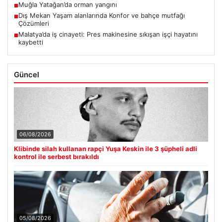
Muğla Yatağan’da orman yangını
■
Dış Mekan Yaşam alanlarında Konfor ve bahçe mutfağı
■
Çözümleri
Malatya’da iş cinayeti: Pres makinesine sıkışan işçi hayatını
■
kaybetti
Güncel
06/08/2026
Klibinde silah kullanan rapçi Yuşa Keskin ile 3 şüpheli adli
kontrol ile serbest bırakıldı
05/08/2026