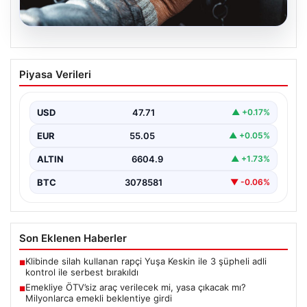
05.08.2026
Emekliye ÖTV’siz araç verilecek mi,
Piyasa Verileri
yasa çıkacak mı? Milyonlarca emekli
beklentiye girdi
USD
47.71
▲ +0.17%
EUR
55.05
▲ +0.05%
ALTIN
6604.9
▲ +1.73%
BTC
3078581
▼ -0.06%
Son Eklenen Haberler
Klibinde silah kullanan rapçi Yuşa Keskin ile 3 şüpheli adli
■
kontrol ile serbest bırakıldı
Emekliye ÖTV’siz araç verilecek mi, yasa çıkacak mı?
■
Milyonlarca emekli beklentiye girdi