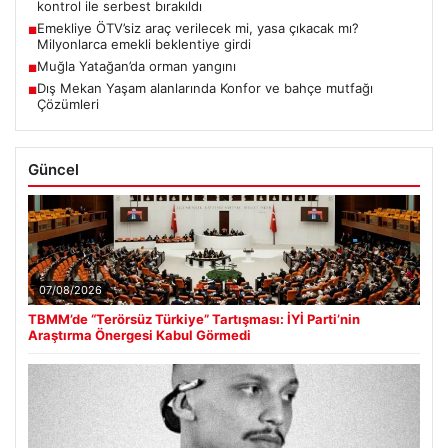
kontrol ile serbest bırakıldı
Emekliye ÖTV’siz araç verilecek mi, yasa çıkacak mı?
■
Milyonlarca emekli beklentiye girdi
Muğla Yatağan’da orman yangını
■
Dış Mekan Yaşam alanlarında Konfor ve bahçe mutfağı
■
Çözümleri
Güncel
07/08/2026
TBMM’de “Terörsüz Türkiye” Tartışması: İYİ Parti’nin
Araştırma Önergesi Kabul Görmedi