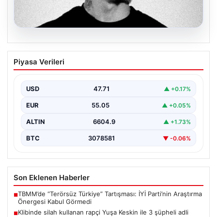
06.08.2026
Klibinde silah kullanan rapçi Yuşa
Piyasa Verileri
Keskin ile 3 şüpheli adli kontrol ile
serbest bırakıldı
USD
47.71
▲ +0.17%
EUR
55.05
▲ +0.05%
ALTIN
6604.9
▲ +1.73%
BTC
3078581
▼ -0.06%
Son Eklenen Haberler
TBMM’de “Terörsüz Türkiye” Tartışması: İYİ Parti’nin Araştırma
■
Önergesi Kabul Görmedi
Klibinde silah kullanan rapçi Yuşa Keskin ile 3 şüpheli adli
■