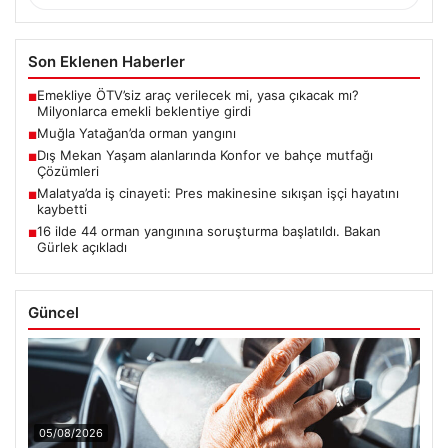
Son Eklenen Haberler
Emekliye ÖTV’siz araç verilecek mi, yasa çıkacak mı?
■
Milyonlarca emekli beklentiye girdi
Muğla Yatağan’da orman yangını
■
Dış Mekan Yaşam alanlarında Konfor ve bahçe mutfağı
■
Çözümleri
Malatya’da iş cinayeti: Pres makinesine sıkışan işçi hayatını
■
kaybetti
16 ilde 44 orman yangınına soruşturma başlatıldı. Bakan
■
Gürlek açıkladı
Güncel
05/08/2026