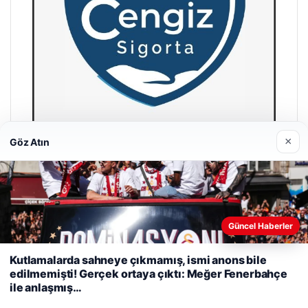
×
Göz Atın
Hastaş Beton
26/05/2026
Güncel Haberler
Web sitemizi nasıl kullandığınızı daha iyi anlayabilmek,
deneyiminizi kişiselleştirmek ve geliştirmek amacıyla çerezler
Kutlamalarda sahneye çıkmamış, ismi anons bile
kullanıyoruz.
Çerez Politikamız
edilmemişti! Gerçek ortaya çıktı: Meğer Fenerbahçe
ile anlaşmış…
Reddet
Kabul Et
© 2026 Habercin – Güncel Haberler