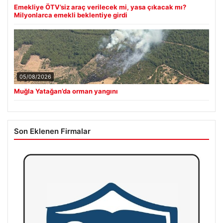
Emekliye ÖTV’siz araç verilecek mi, yasa çıkacak mı?
Milyonlarca emekli beklentiye girdi
05/08/2026
Muğla Yatağan’da orman yangını
Son Eklenen Firmalar