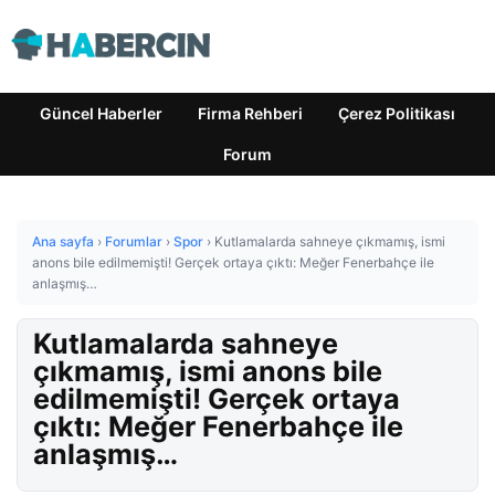
Güncel Haberler
Firma Rehberi
Çerez Politikası
Forum
Ana sayfa
›
Forumlar
›
Spor
›
Kutlamalarda sahneye çıkmamış, ismi
anons bile edilmemişti! Gerçek ortaya çıktı: Meğer Fenerbahçe ile
anlaşmış…
Kutlamalarda sahneye
çıkmamış, ismi anons bile
edilmemişti! Gerçek ortaya
çıktı: Meğer Fenerbahçe ile
anlaşmış…