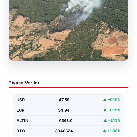
05.08.2026
Muğla Yatağan’da orman yangını
Piyasa Verileri
USD
47.59
▲ +0.10%
EUR
54.94
▲ +0.15%
ALTIN
6368.0
▲ +2.19%
BTC
3046624
▲ +1.08%