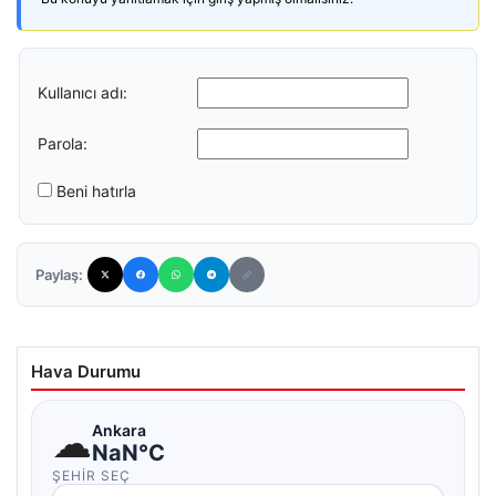
Kullanıcı adı:
Parola:
Beni hatırla
Paylaş:
Hava Durumu
☁
Ankara
NaN°C
ŞEHIR SEÇ