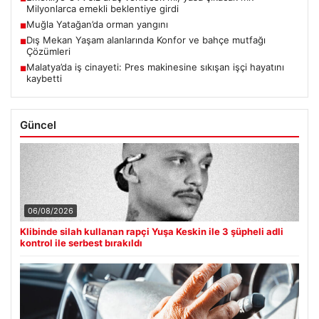
Milyonlarca emekli beklentiye girdi
Muğla Yatağan’da orman yangını
■
Dış Mekan Yaşam alanlarında Konfor ve bahçe mutfağı
■
Çözümleri
Malatya’da iş cinayeti: Pres makinesine sıkışan işçi hayatını
■
kaybetti
Güncel
06/08/2026
Klibinde silah kullanan rapçi Yuşa Keskin ile 3 şüpheli adli
kontrol ile serbest bırakıldı