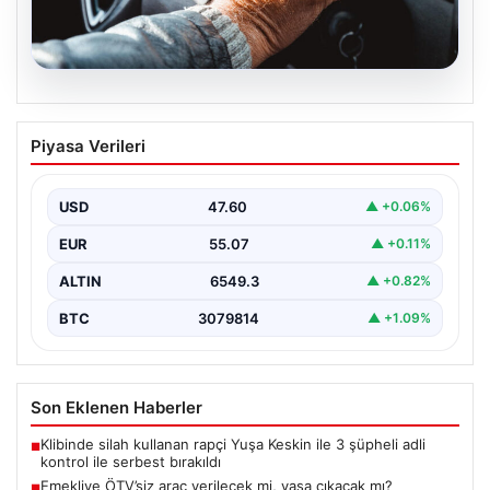
05.08.2026
Emekliye ÖTV’siz araç verilecek mi,
Piyasa Verileri
yasa çıkacak mı? Milyonlarca emekli
beklentiye girdi
USD
47.60
▲ +0.06%
EUR
55.07
▲ +0.11%
ALTIN
6549.3
▲ +0.82%
BTC
3079814
▲ +1.09%
Son Eklenen Haberler
Klibinde silah kullanan rapçi Yuşa Keskin ile 3 şüpheli adli
■
kontrol ile serbest bırakıldı
Emekliye ÖTV’siz araç verilecek mi, yasa çıkacak mı?
■