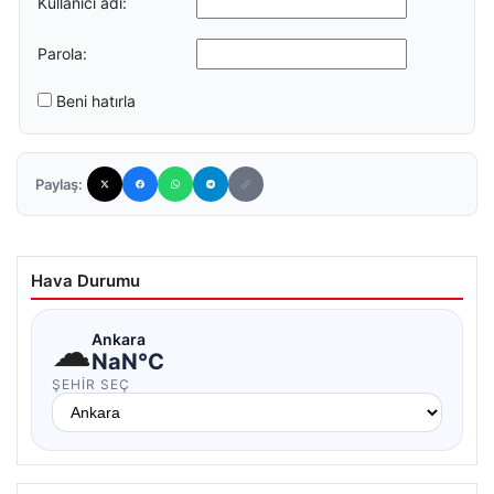
Kullanıcı adı:
Parola:
Beni hatırla
Paylaş:
Hava Durumu
☁
Ankara
NaN°C
ŞEHIR SEÇ