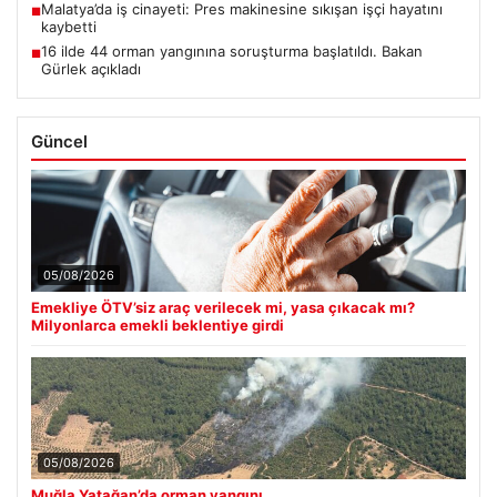
Malatya’da iş cinayeti: Pres makinesine sıkışan işçi hayatını
■
kaybetti
16 ilde 44 orman yangınına soruşturma başlatıldı. Bakan
■
Gürlek açıkladı
Güncel
05/08/2026
Emekliye ÖTV’siz araç verilecek mi, yasa çıkacak mı?
Milyonlarca emekli beklentiye girdi
05/08/2026
Muğla Yatağan’da orman yangını