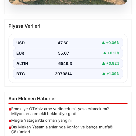
05.08.2026
Muğla Yatağan’da orman yangını
Piyasa Verileri
USD
47.60
▲ +0.06%
EUR
55.07
▲ +0.11%
ALTIN
6549.3
▲ +0.82%
BTC
3079814
▲ +1.09%
Son Eklenen Haberler
Emekliye ÖTV’siz araç verilecek mi, yasa çıkacak mı?
■
Milyonlarca emekli beklentiye girdi
Muğla Yatağan’da orman yangını
■
Dış Mekan Yaşam alanlarında Konfor ve bahçe mutfağı
■
Çözümleri