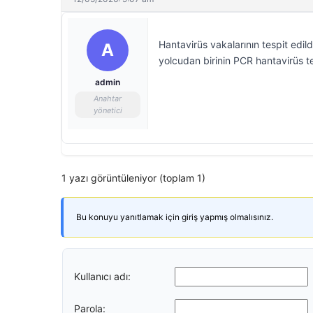
Hantavirüs vakalarının tespit edil
A
yolcudan birinin PCR hantavirüs test
admin
Anahtar
yönetici
1 yazı görüntüleniyor (toplam 1)
Bu konuyu yanıtlamak için giriş yapmış olmalısınız.
Kullanıcı adı:
Parola: