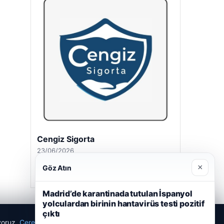
Cengiz Sigorta
23/06/2026
×
Göz Atın
Madrid’de karantinada tutulan İspanyol
yolculardan birinin hantavirüs testi pozitif
çıktı
ıyoruz.
Çerez Politikamız
Reddet
Kabul Et