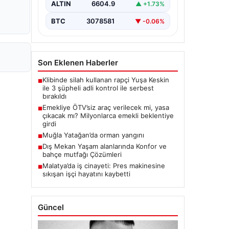
ALTIN
6604.9
▲ +1.73%
BTC
3078581
▼ -0.06%
Son Eklenen Haberler
Klibinde silah kullanan rapçi Yuşa Keskin
■
ile 3 şüpheli adli kontrol ile serbest
bırakıldı
Emekliye ÖTV’siz araç verilecek mi, yasa
■
çıkacak mı? Milyonlarca emekli beklentiye
girdi
Muğla Yatağan’da orman yangını
■
Dış Mekan Yaşam alanlarında Konfor ve
■
bahçe mutfağı Çözümleri
Malatya’da iş cinayeti: Pres makinesine
■
sıkışan işçi hayatını kaybetti
Güncel