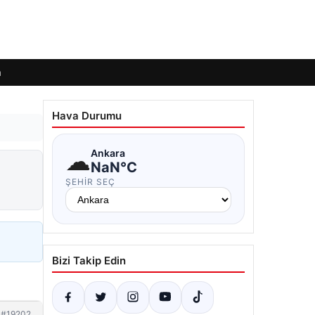
m
Hava Durumu
☁
Ankara
NaN°C
ŞEHIR SEÇ
Bizi Takip Edin
#19202