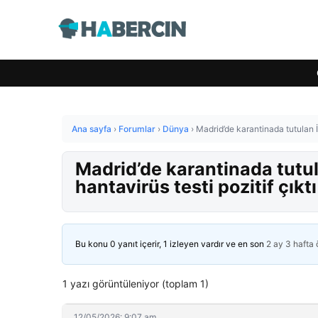
Ana sayfa
›
Forumlar
›
Dünya
›
Madrid’de karantinada tutulan İs
Madrid’de karantinada tutul
hantavirüs testi pozitif çıktı
Bu konu 0 yanıt içerir, 1 izleyen vardır ve en son
2 ay 3 hafta
1 yazı görüntüleniyor (toplam 1)
12/05/2026: 9:07 am