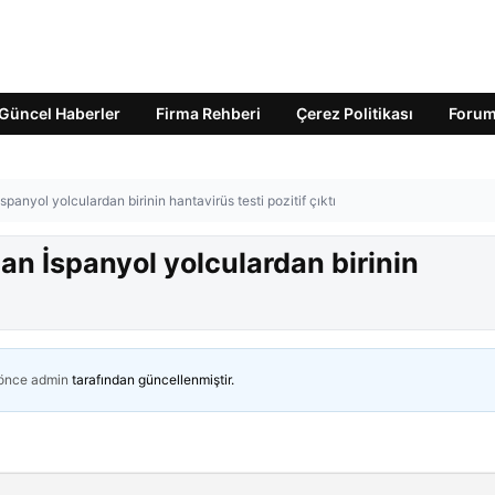
Güncel Haberler
Firma Rehberi
Çerez Politikası
Foru
panyol yolculardan birinin hantavirüs testi pozitif çıktı
an İspanyol yolculardan birinin
 önce
admin
tarafından güncellenmiştir.