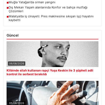
Muğla Yatağan’da orman yangını
■
Dış Mekan Yaşam alanlarında Konfor ve bahçe mutfağı
■
Çözümleri
Malatya’da iş cinayeti: Pres makinesine sıkışan işçi hayatını
■
kaybetti
Güncel
06/08/2026
Klibinde silah kullanan rapçi Yuşa Keskin ile 3 şüpheli adli
kontrol ile serbest bırakıldı
05/08/2026