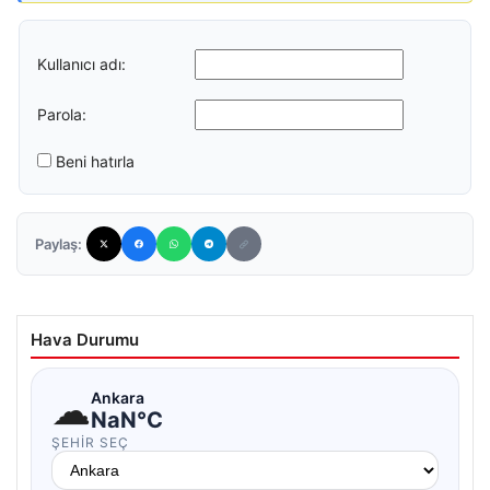
Kullanıcı adı:
Parola:
Beni hatırla
Paylaş:
Hava Durumu
☁
Ankara
NaN°C
ŞEHIR SEÇ