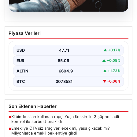
05.08.2026
Emekliye ÖTV’siz araç verilecek mi,
Piyasa Verileri
yasa çıkacak mı? Milyonlarca emekli
beklentiye girdi
USD
47.71
▲ +0.17%
EUR
55.05
▲ +0.05%
ALTIN
6604.9
▲ +1.73%
BTC
3078581
▼ -0.06%
Son Eklenen Haberler
Klibinde silah kullanan rapçi Yuşa Keskin ile 3 şüpheli adli
■
kontrol ile serbest bırakıldı
Emekliye ÖTV’siz araç verilecek mi, yasa çıkacak mı?
■
Milyonlarca emekli beklentiye girdi